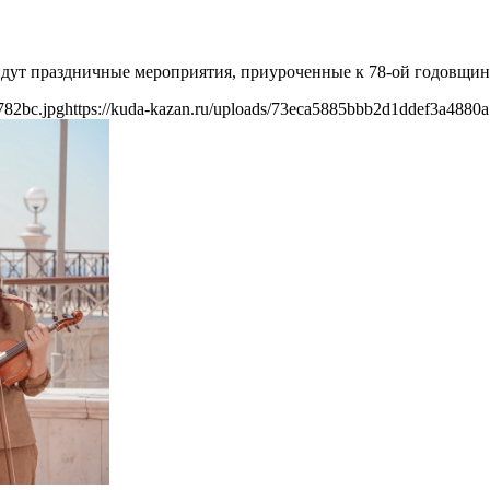
ойдут праздничные мероприятия, приуроченные к 78-ой годовщи
782bc.jpg
https://kuda-kazan.ru/uploads/73eca5885bbb2d1ddef3a4880