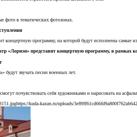
ые фото в тематических фотозонах.
ыступления
ит концертную программу, на которой будут исполнены самые и
тр «Лориэн» представит концертную программу, в рамках ко
т
» будут звучать песни военных лет.
смогут почувствовать себя художниками и нарисовать на асфаль
3151.jpg
https://kuda-kazan.ru/uploads/3e89ff61cd66fd9a800f762ab64