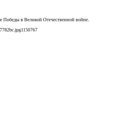
не Победы в Великой Отечественной войне.
a7782bc.jpg
1150
767