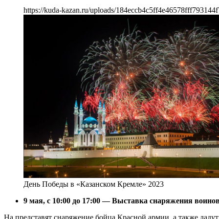
https://kuda-kazan.ru/uploads/184eccb4c5ff4e46578fff793144f
День Победы в «Казанском Кремле» 2023
9 мая, с 10:00 до 17:00 — Выставка снаряжения воин
На представят снаряжение бойца Красной армии, а также даду