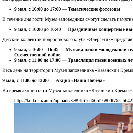
9 мая, с 10:00 до 17:00 — Тематические фотозоны
В течение дня гости Музея-заповедника смогут сделать памятн
9 мая, с 10:00 до 10:40 — Праздничные концертные в
Детский коллектив подросткового клуба «Энергетик» представ
9 мая, с 16:00—16:45 — Музыкальный молодежный теа
Отечественной войне.
9 мая, с 11:00 до 17:00 — Трансляция песен военных ле
Весь день на территории Музея-заповедника «Казанский Кремль
9 мая, с 11:00 до 13:00 — Акция «Наша Победа»
Во время акции гости Музея-заповедника «Казанский Кремль» 
https://kuda-kazan.ru/uploads/3e89ff61cd66fd9a800f762ab642