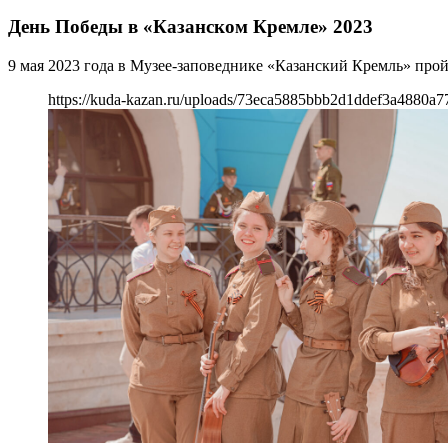
День Победы в «Казанском Кремле» 2023
9 мая 2023 года в Музее-заповеднике «Казанский Кремль» пр
https://kuda-kazan.ru/uploads/73eca5885bbb2d1ddef3a4880a7