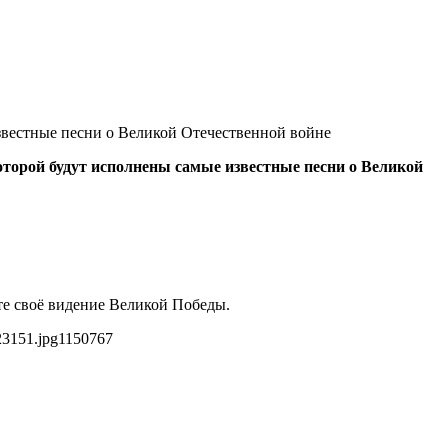
звестные песни о Великой Отечественной войне
торой будут исполнены самые известные песни о Великой
те своё видение Великой Победы.
23151.jpg
1150
767