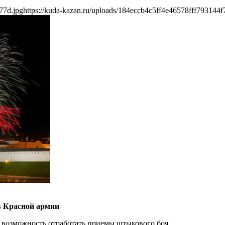
77d.jpg
https://kuda-kazan.ru/uploads/184eccb4c5ff4e46578fff793144f
ов Красной армии
т возможность отработать приемы штыкового боя.