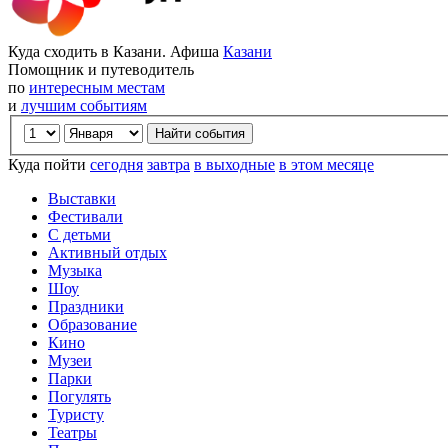
Куда сходить в Казани. Афиша
Казани
Помощник и путеводитель
по
интересным местам
и
лучшим событиям
Куда пойти
сегодня
завтра
в выходные
в этом месяце
Выставки
Фестивали
С детьми
Активный отдых
Музыка
Шоу
Праздники
Образование
Кино
Музеи
Парки
Погулять
Туристу
Театры