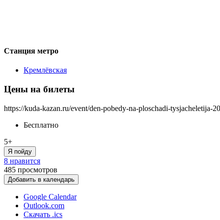
Станция метро
Кремлёвская
Цены на билеты
https://kuda-kazan.ru/event/den-pobedy-na-ploschadi-tysjacheletija-2
Бесплатно
5+
Я пойду
8 нравится
485
просмотров
Добавить в календарь
Google Calendar
Outlook.com
Скачать .ics