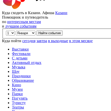
Куда сходить в Казани. Афиша
Казани
Помощник и путеводитель
по
интересным местам
и
лучшим событиям
Куда пойти
сегодня
завтра
в выходные
в этом месяце
Выставки
Фестивали
С детьми
Активный отдых
Музыка
Шоу
Праздники
Образование
Кино
Музеи
Парки
Погулять
Туристу
Театры