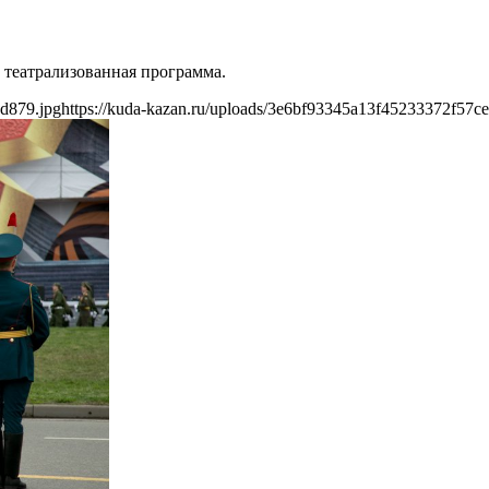
 театрализованная программа.
3d879.jpg
https://kuda-kazan.ru/uploads/3e6bf93345a13f45233372f57c