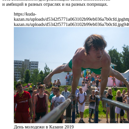
и амбиций в разных отраслях и на разных поприщах.
https://kuda-
kazan.ru/uploads/d5342f5771a063102b99eb036a7b0cfd.jpg
htt
kazan.ru/uploads/d5342f5771a063102b99eb036a7b0cfd.jpg
94
День молодежи в Казани 2019