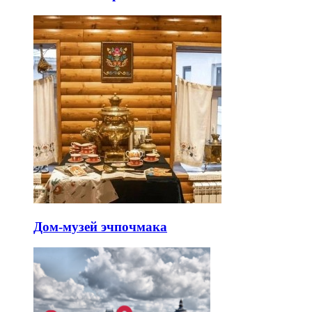
Дом-музей эчпочмака