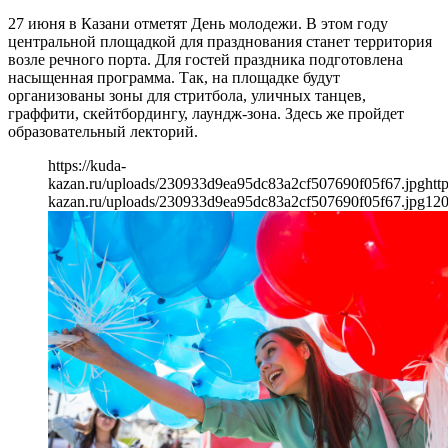
27 июня в Казани отметят День молодежи. В этом году
центральной площадкой для празднования станет территория
возле речного порта. Для гостей праздника подготовлена
насыщенная программа. Так, на площадке будут
организованы зоны для стритбола, уличных танцев,
граффити, скейтбордингу, лаундж-зона. Здесь же пройдет
образовательный лекторий.
https://kuda-
kazan.ru/uploads/230933d9ea95dc83a2cf507690f05f67.jpg
htt
kazan.ru/uploads/230933d9ea95dc83a2cf507690f05f67.jpg
12