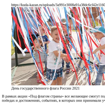
https://kuda-kazan.ru/uploads/3a991e3008a91a38dc6cf42e1160
День государственного флага России 2021
В рамках акции «Под флагом страны» все желающие смогут под
победах и достижениях, событиях, в которых они принимали у