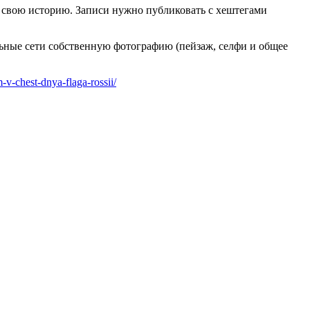
 свою историю. Записи нужно публиковать с хештегами
льные сети собственную фотографию (пейзаж, селфи и общее
-v-chest-dnya-flaga-rossii/