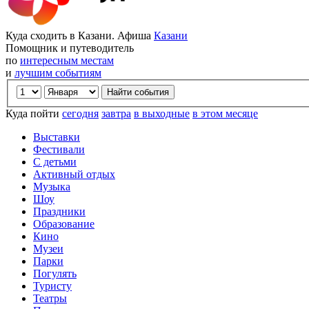
Куда сходить в Казани. Афиша
Казани
Помощник и путеводитель
по
интересным местам
и
лучшим событиям
Куда пойти
сегодня
завтра
в выходные
в этом месяце
Выставки
Фестивали
С детьми
Активный отдых
Музыка
Шоу
Праздники
Образование
Кино
Музеи
Парки
Погулять
Туристу
Театры