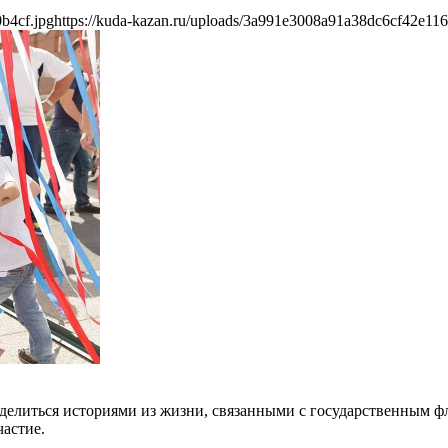
b4cf.jpg
https://kuda-kazan.ru/uploads/3a991e3008a91a38dc6cf42e116
елиться историями из жизни, связанными с государственным фл
частие.