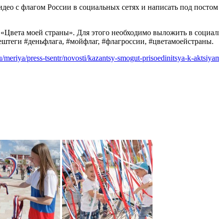
ео с флагом России в социальных сетях и написать под постом
 «Цвета моей страны». Для этого необходимо выложить в социа
хештеги #деньфлага, #мойфлаг, #флагроссии, #цветамоейстраны.
ru/meriya/press-tsentr/novosti/kazantsy-smogut-prisoedinitsya-k-aktsiyam