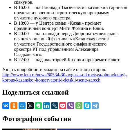
скакунов.
В 16:00 — на Площади Тысячелетия казанский гарнизон
представит военно-патриотическую программу
с участие духового оркестра.
В 18:00 — у Центра семьи «Казан» пройдет
праздничный концерт Мити Фомина и Елки.
В 20:00 — на площади перед Дворцом земледельцев
начнется оперный фестиваль «Казанская осень»
с участием Государственного симфонического
оркестра РТ под управлением Александра
Сладковского.
В 22:00 — над акваторией Казанки прогремит салют.
Узнать подробности можно на сайте организаторов:
http://www.kzn.ru/news/60534-30-avgusta-otkroetsya-obnovlennyj-
korpus-kazanskoj-konservatorii-i-detskij-tsentr-zarech
Поделиться ссылкой
Фотографии события