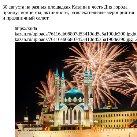
30 августа на разных площадках Казани в честь Дня города
пройдут концерты, активности, развлекательные мероприятия
и праздничный салют.
https://kuda-
kazan.ru/uploads/76116ab06807d53410dd5a5a190de390.jpg
ht
kazan.ru/uploads/76116ab06807d53410dd5a5a190de390.jpg
1