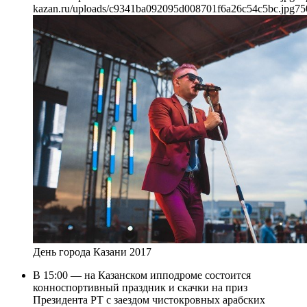
kazan.ru/uploads/c9341ba092095d008701f6a26c54c5bc.jpg
75
День города Казани 2017
В 15:00 — на Казанском ипподроме состоится
конноспортивный праздник и скачки на приз
Президента РТ с заездом чистокровных арабских