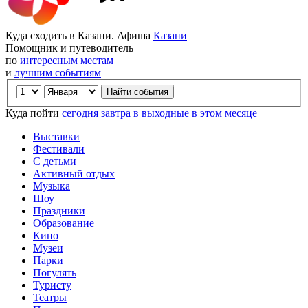
Куда сходить в Казани. Афиша
Казани
Помощник и путеводитель
по
интересным местам
и
лучшим событиям
Куда пойти
сегодня
завтра
в выходные
в этом месяце
Выставки
Фестивали
С детьми
Активный отдых
Музыка
Шоу
Праздники
Образование
Кино
Музеи
Парки
Погулять
Туристу
Театры