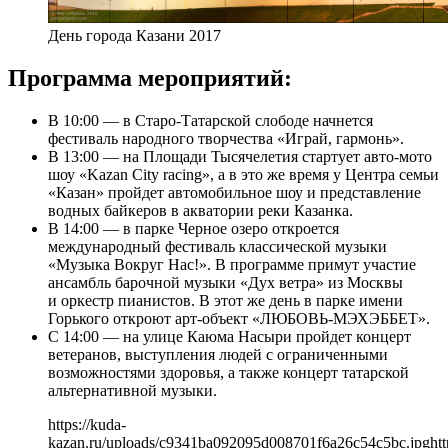
День города Казани 2017
Программа мероприятий:
В 10:00 — в Старо-Татарской слободе начнется
фестиваль народного творчества «Играй, гармонь».
В 13:00 — на Площади Тысячелетия стартует авто-мото
шоу «Kazan City racing», а в это же время у Центра семьи
«Казан» пройдет автомобильное шоу и представление
водных байкеров в акватории реки Казанка.
В 14:00 — в парке Черное озеро откроется
международный фестиваль классической музыки
«Музыка Вокруг Нас!». В программе примут участие
ансамбль барочной музыки «Дух ветра» из Москвы
и оркестр пианистов. В этот же день в парке имени
Горького откроют арт-объект «ЛЮБОВЬ-МЭХЭББЕТ».
С 14:00 — на улице Каюма Насыри пройдет концерт
ветеранов, выступления людей с ограниченными
возможностями здоровья, а также концерт татарской
альтернативной музыки.
https://kuda-
kazan.ru/uploads/c9341ba092095d008701f6a26c54c5bc.jpg
htt