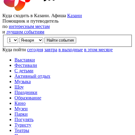
Куда сходить в Казани. Афиша
Казани
Помощник и путеводитель
по
интересным местам
и
лучшим событиям
Куда пойти
сегодня
завтра
в выходные
в этом месяце
Выставки
Фестивали
С детьми
Активный отдых
Музыка
Шоу
Праздники
Образование
Кино
Музеи
Парки
Погулять
Туристу
Театры