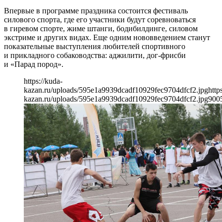
Впервые в программе праздника состоится фестиваль
силового спорта, где его участники будут соревноваться
в гиревом спорте, жиме штанги, бодибилдинге, силовом
экстриме и других видах. Еще одним нововведением станут
показательные выступления любителей спортивного
и прикладного собаководства: аджилити, дог-фрисби
и «Парад пород».
https://kuda-
kazan.ru/uploads/595e1a9939dcadf10929fec9704dfcf2.jpg
http
kazan.ru/uploads/595e1a9939dcadf10929fec9704dfcf2.jpg
900