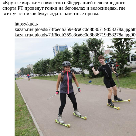
«Крутые виражи» совместно с Федерацией велосипедного
спорта РТ проведут гонки на беговелах и велосипедах, где
всех участников будут ждать памятные призы.
https://kuda-
kazan.ru/uploads/73f6edb359e8ca6c0d8b86719d58278a.jpg
htt
kazan.ru/uploads/73f6edb359e8ca6c0d8b86719d58278a.jpg
90