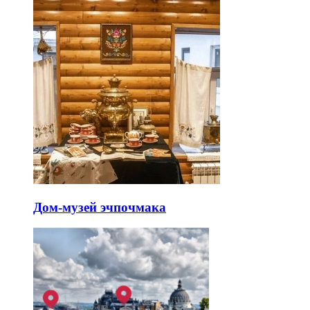
Дом-музей эчпочмака