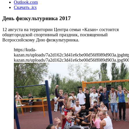
Outlook.com
Скачать .ics
День физкультурника 2017
12 августа на территории Центра семьи «Казан» состоится
общегородской спортивный праздник, посвященный
Всероссийскому Дню физкультурника.
https://kuda-
kazan.ru/uploads/7a2d162c3d41e6cbe00d56ff089d903a.jpg
htt
kazan.ru/uploads/7a2d162c3d41e6cbe00d56ff089d903a.jpg
90