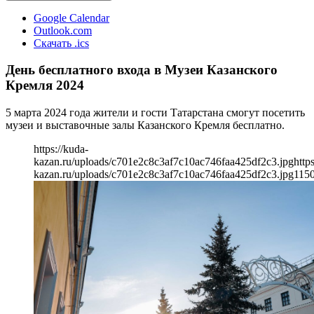
Google Calendar
Outlook.com
Скачать .ics
День бесплатного входа в Музеи Казанского
Кремля 2024
5 марта 2024 года жители и гости Татарстана смогут посетить
музеи и выставочные залы Казанского Кремля бесплатно.
https://kuda-
kazan.ru/uploads/c701e2c8c3af7c10ac746faa425df2c3.jpg
http
kazan.ru/uploads/c701e2c8c3af7c10ac746faa425df2c3.jpg
115