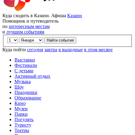
Куда сходить в Казани. Афиша
Казани
Помощник и путеводитель
по
интересным местам
и
лучшим событиям
Куда пойти
сегодня
завтра
в выходные
в этом месяце
Выставки
Фестивали
С детьми
Активный отдых
Музыка
Шоу
Праздники
Образование
Кино
Музеи
Парки
Погулять
Туристу
Театры