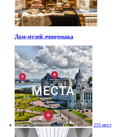
Дом-музей эчпочмака
255 мест