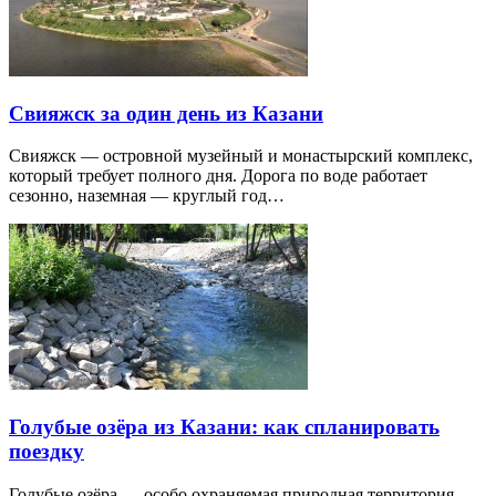
Свияжск за один день из Казани
Свияжск — островной музейный и монастырский комплекс,
который требует полного дня. Дорога по воде работает
сезонно, наземная — круглый год…
Голубые озёра из Казани: как спланировать
поездку
Голубые озёра — особо охраняемая природная территория,