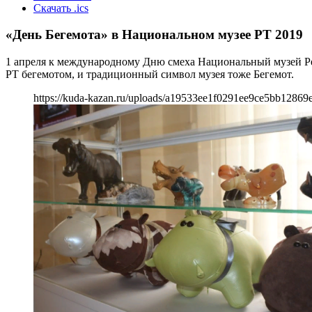
Скачать .ics
«День Бегемота» в Национальном музее РТ 2019
1 апреля к международному Дню смеха Национальный музей Ре
РТ бегемотом, и традиционный символ музея тоже Бегемот.
https://kuda-kazan.ru/uploads/a19533ee1f0291ee9ce5bb12869