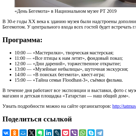
«День Бегемота» в Национальном музее РТ 2019
В 30-е годы XX века к зданию музея были надстроены дополнит
Бегемотом. У центрального входа всех гостей будет встречать 
Программа:
10:00 — «Мастерилки», творческая мастерская;
11:00 — «Все птицы к нам летят», фондовый показ;
12:00 — «Дни дарений», торжественное открытие;
13:00 — «Музейные небылицы», шуточная экскурсия;
14:00 — «В поисках бегемота», квест-игра;
15:00 — «Тайна семьи Flоodhast-3», съёмки фильма.
В течение дня работают все экспозиции и выставки, фото с м
магазин и детская площадка «Татарстан — наш общий дом».
Узнать подробности можно на сайте организаторов:
http://tatm
Поделиться ссылкой