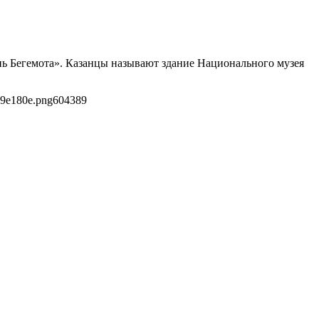
ь Бегемота». Казанцы называют здание Национального музея
69e180e.png
604
389