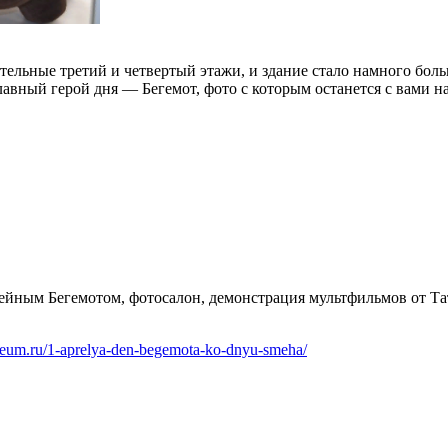
ельные третий и четвертый этажи, и здание стало намного боль
главный герой дня — Бегемот, фото с которым останется с вами на
узейным Бегемотом, фотосалон, демонстрация мультфильмов от Та
useum.ru/1-aprelya-den-begemota-ko-dnyu-smeha/