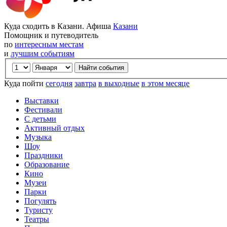
Куда сходить в Казани. Афиша
Казани
Помощник и путеводитель
по
интересным местам
и
лучшим событиям
Куда пойти
сегодня
завтра
в выходные
в этом месяце
Выставки
Фестивали
С детьми
Активный отдых
Музыка
Шоу
Праздники
Образование
Кино
Музеи
Парки
Погулять
Туристу
Театры