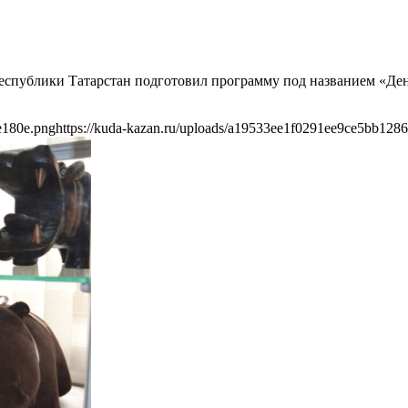
спублики Татарстан подготовил программу под названием «Ден
e180e.png
https://kuda-kazan.ru/uploads/a19533ee1f0291ee9ce5bb128