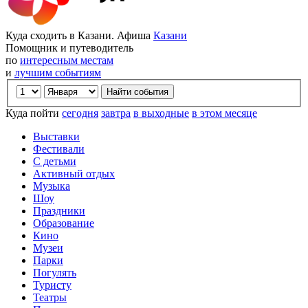
Куда сходить в Казани. Афиша
Казани
Помощник и путеводитель
по
интересным местам
и
лучшим событиям
Куда пойти
сегодня
завтра
в выходные
в этом месяце
Выставки
Фестивали
С детьми
Активный отдых
Музыка
Шоу
Праздники
Образование
Кино
Музеи
Парки
Погулять
Туристу
Театры