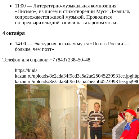
11:00 — Литературно-музыкальная композиция
«Письмо», из писем и стихотворений Мусы Джалиля,
сопровождается живой музыкой. Проводится
по предварителҗной записи на татарском языке.
4 октября
14:00 — Экскурсия по залам музея «Поэт в России —
больше, чем поэт»
Телефон для справок: +7 (843) 238–50–48
https://kuda-
kazan.ru/uploads/8e2ada34f9ed3a5a2ae25045239931ee.jpg
htt
kazan.ru/uploads/8e2ada34f9ed3a5a2ae25045239931ee.jpg
98