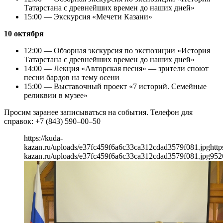
Татарстана с древнейших времен до наших дней»
15:00 — Экскурсия «Мечети Казани»
10 октября
12:00 — Обзорная экскурсия по экспозиции «История
Татарстана с древнейших времен до наших дней»
14:00 — Лекция «Авторская песня» — зрители споют
песни бардов на тему осени
15:00 — Выставочный проект «7 историй. Семейные
реликвии в музее»
Просим заранее записываться на события. Телефон для
справок: +7 (843) 590–00–50
https://kuda-
kazan.ru/uploads/e37fc459f6a6c33ca312cdad3579f081.jpg
http
kazan.ru/uploads/e37fc459f6a6c33ca312cdad3579f081.jpg
952