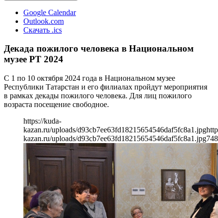
Google Calendar
Outlook.com
Скачать .ics
Декада пожилого человека в Национальном
музее РТ 2024
С 1 по 10 октября 2024 года в Национальном музее
Республики Татарстан и его филиалах пройдут мероприятия
в рамках декады пожилого человека. Для лиц пожилого
возраста посещение свободное.
https://kuda-
kazan.ru/uploads/d93cb7ee63fd18215654546daf5fc8a1.jpg
http
kazan.ru/uploads/d93cb7ee63fd18215654546daf5fc8a1.jpg
748