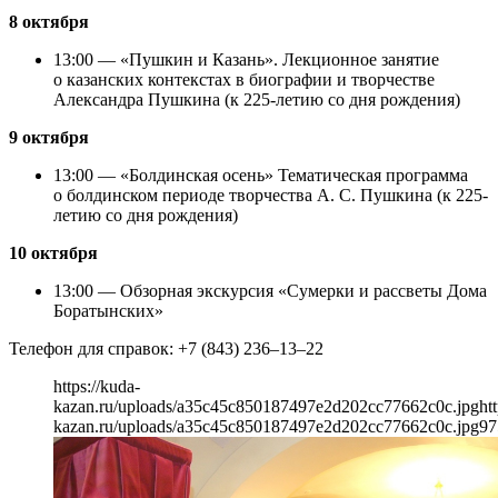
8 октября
13:00 — «Пушкин и Казань». Лекционное занятие
о казанских контекстах в биографии и творчестве
Александра Пушкина (к 225-летию со дня рождения)
9 октября
13:00 — «Болдинская осень» Тематическая программа
о болдинском периоде творчества А. С. Пушкина (к 225-
летию со дня рождения)
10 октября
13:00 — Обзорная экскурсия «Сумерки и рассветы Дома
Боратынских»
Телефон для справок: +7 (843) 236–13–22
https://kuda-
kazan.ru/uploads/a35c45c850187497e2d202cc77662c0c.jpg
ht
kazan.ru/uploads/a35c45c850187497e2d202cc77662c0c.jpg
97