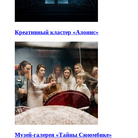
Креативный кластер «Адонис»
Музей-галерея «Тайны Сююмбике»