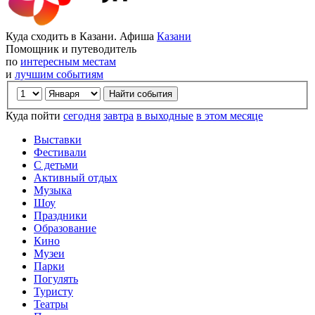
Куда сходить в Казани. Афиша
Казани
Помощник и путеводитель
по
интересным местам
и
лучшим событиям
Куда пойти
сегодня
завтра
в выходные
в этом месяце
Выставки
Фестивали
С детьми
Активный отдых
Музыка
Шоу
Праздники
Образование
Кино
Музеи
Парки
Погулять
Туристу
Театры