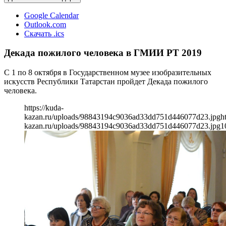
Google Calendar
Outlook.com
Скачать .ics
Декада пожилого человека в ГМИИ РТ 2019
С 1 по 8 октября в Государственном музее изобразительных
искусств Республики Татарстан пройдет Декада пожилого
человека.
https://kuda-
kazan.ru/uploads/98843194c9036ad33dd751d446077d23.jpg
h
kazan.ru/uploads/98843194c9036ad33dd751d446077d23.jpg
1