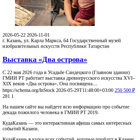
2026-05-22
2026-11-01
г. Казань, ул. Карла Маркса, 64
Государственный музей
изобразительных искусств Республики Татарстан
Выставка «Два острова»
С 22 мая 2026 года в Усадьбе Сандецкого (Главном здании)
ГМИИ РТ работает выставка древнерусского искусства XVI–
XIX веков «Два острова». Она посвящена…
https://schema.org/InStock
2026-05-29T11:48:00+03:00
250
500
₽
281
1
На нашем сайте вы найдете всю информацию про событие
декада пожилого человека в ГМИИ РТ 2019.
КудаКазань — это интерактивная афиша самых интересных
событий Казани.
КудаКазань в курсе всех событий, которые пройдут в Казани.