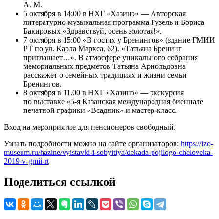
А. М.
5 октября в 14:00 в НХГ «Хазинэ» — Авторская
литературно-музыкальная программа Гузель и Бориса
Бакировых «Здравствуй, осень золотая!».
7 октября в 15:00 «В гостях у Бренингов» (здание ГМИИ
РТ по ул. Карла Маркса, 62). «Татьяна Бренинг
приглашает…». В атмосфере уникального собрания
мемориальных предметов Татьяна Арнольдовна
расскажет о семейных традициях и жизни семьи
Бренингов.
8 октября в 11.00 в НХГ «Хазинэ» — экскурсия
по выставке «5-я Казанская международная биеннале
печатной графики «Всадник» и мастер-класс.
Вход на мероприятие для пенсионеров свободный.
Узнать подробности можно на сайте организаторов:
https://izo-
museum.ru/hazine/vyistavki-i-sobyitiya/dekada-pojilogo-cheloveka-
2019-v-gmii-rt
Поделиться ссылкой