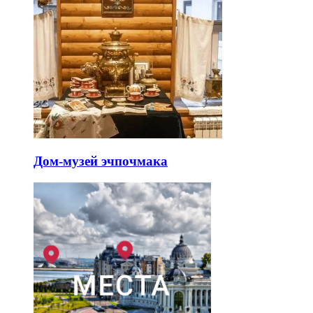
Дом-музей эчпочмака