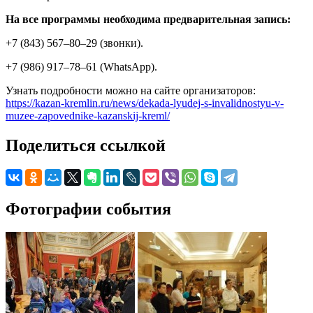
На все программы необходима предварительная запись:
+7 (843) 567–80–29 (звонки).
+7 (986) 917–78–61 (WhatsApp).
Узнать подробности можно на сайте организаторов:
https://kazan-kremlin.ru/news/dekada-lyudej-s-invalidnostyu-v-
muzee-zapovednike-kazanskij-kreml/
Поделиться ссылкой
Фотографии события