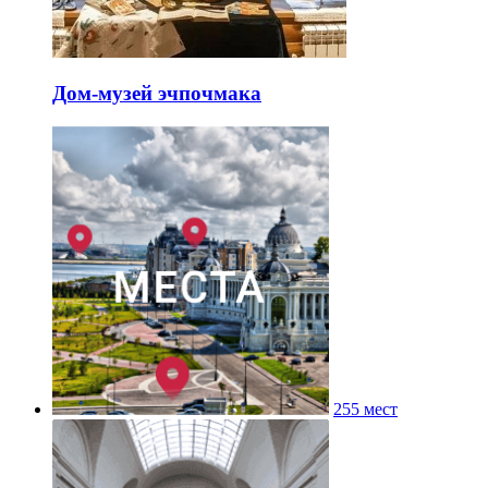
Дом-музей эчпочмака
255 мест