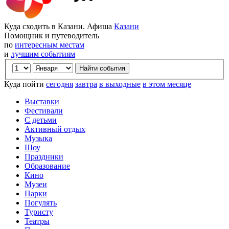
Куда сходить в Казани. Афиша
Казани
Помощник и путеводитель
по
интересным местам
и
лучшим событиям
Куда пойти
сегодня
завтра
в выходные
в этом месяце
Выставки
Фестивали
С детьми
Активный отдых
Музыка
Шоу
Праздники
Образование
Кино
Музеи
Парки
Погулять
Туристу
Театры