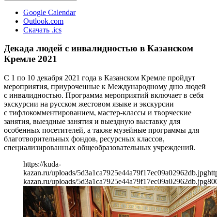
Google Calendar
Outlook.com
Скачать .ics
Декада людей с инвалидностью в Казанском
Кремле 2021
С 1 по 10 декабря 2021 года в Казанском Кремле пройдут
мероприятия, приуроченные к Международному дню людей
с инвалидностью. Программа мероприятий включает в себя
экскурсии на русском жестовом языке и экскурсии
с тифлокомментированием, мастер-классы и творческие
занятия, выездные занятия и выездную выставку для
особенных посетителей, а также музейные программы для
благотворительных фондов, ресурсных классов,
специализированных общеобразовательных учреждений.
https://kuda-
kazan.ru/uploads/5d3a1ca7925e44a79f17ec09a02962db.jpg
htt
kazan.ru/uploads/5d3a1ca7925e44a79f17ec09a02962db.jpg
80