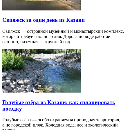
Свияжск за один день из Казани
Свияжск — островной музейный и монастырский комплекс,
который требует полного дня. Дорога по воде работает
сезонно, наземная — круглый год…
Голубые озёра из Казани: как спланировать
поездку
Голубые озёра — особо охраняемая природная территория,
а не городской пляж. Холодная вода, лес и экологический