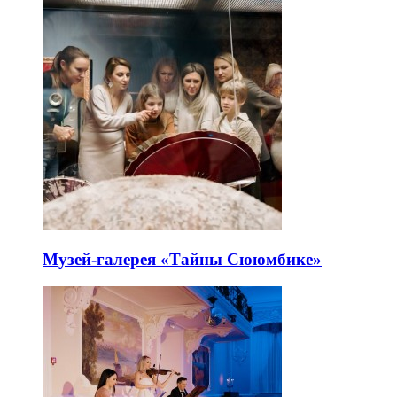
Музей-галерея «Тайны Сююмбике»