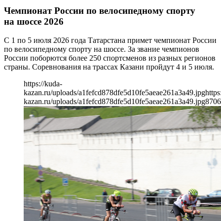
Чемпионат России по велосипедному спорту
на шоссе 2026
С 1 по 5 июля 2026 года Татарстана примет чемпионат России
по велосипедному спорту на шоссе. За звание чемпионов
России поборются более 250 спортсменов из разных регионов
страны. Соревнования на трассах Казани пройдут 4 и 5 июля.
https://kuda-
kazan.ru/uploads/a1fefcd878dfe5d10fe5aeae261a3a49.jpg
https
kazan.ru/uploads/a1fefcd878dfe5d10fe5aeae261a3a49.jpg
870
6