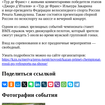
«Тур де Франс» с живыми комментариями победителя этапов
«Джиро д’Италия» и «Тур де Франс» Ильнура Закарина
и вице-президента Федерации велосипедного спорта России
Рената Хамидулина. Также состоятся презентация сборной
России по велоспорту на шоссе и вечерний концерт.
Одним из самых зрелищных событий чемпионата станет
BMX-прыжок через движущийся пелотон, который зрители
смогут увидеть 5 июля во время мужской групповой гонки.
Вход на соревнования и все праздничные мероприятия —
свободный.
Узнать подробности можно на сайте организаторов:
https://kzn.ru/meriya/press-tsentr/novosti/kazan-primet-chempionat-
rossii-po-velosportu-na-shosse/
Поделиться ссылкой
Фотографии события