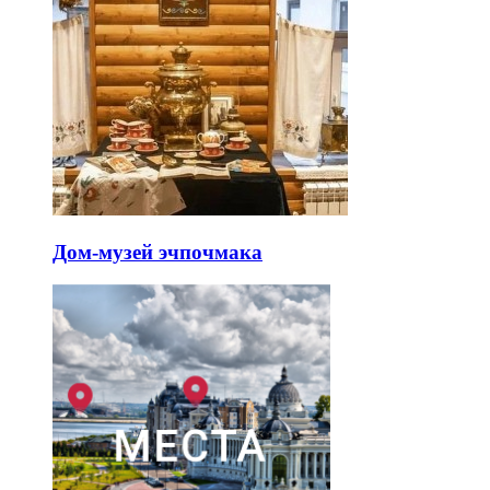
Дом-музей эчпочмака