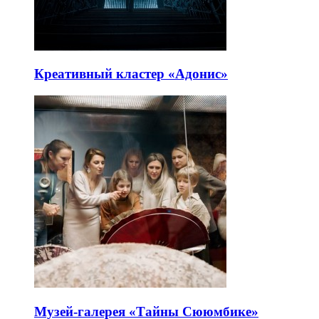
Креативный кластер «Адонис»
Музей-галерея «Тайны Сююмбике»