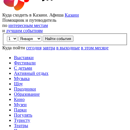
Куда сходить в Казани. Афиша
Казани
Помощник и путеводитель
по
интересным местам
и
лучшим событиям
Куда пойти
сегодня
завтра
в выходные
в этом месяце
Выставки
Фестивали
С детьми
Активный отдых
Музыка
Шоу
Праздники
Образование
Кино
Музеи
Парки
Погулять
Туристу
Театры