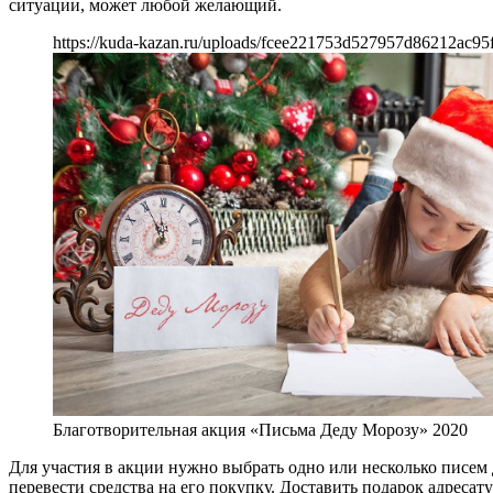
ситуации, может любой желающий.
https://kuda-kazan.ru/uploads/fcee221753d527957d86212ac95f
Благотворительная акция «Письма Деду Морозу» 2020
Для участия в акции нужно выбрать одно или несколько писем
перевести средства на его покупку. Доставить подарок адреса