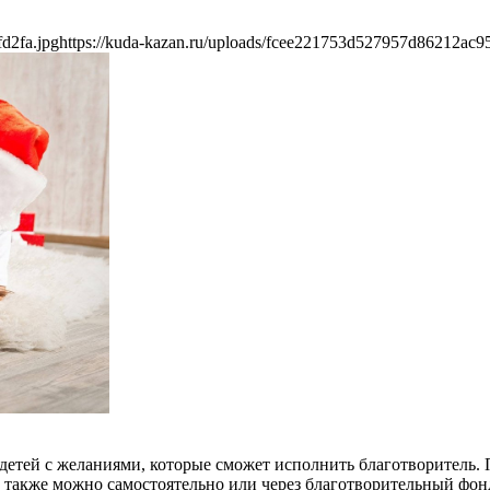
d2fa.jpg
https://kuda-kazan.ru/uploads/fcee221753d527957d86212ac95
 детей с желаниями, которые сможет исполнить благотворитель.
ту также можно самостоятельно или через благотворительный фо