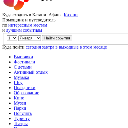
Куда сходить в Казани. Афиша
Казани
Помощник и путеводитель
по
интересным местам
и
лучшим событиям
Куда пойти
сегодня
завтра
в выходные
в этом месяце
Выставки
Фестивали
С детьми
Активный отдых
Музыка
Шоу
Праздники
Образование
Кино
Музеи
Парки
Погулять
Туристу
Театры