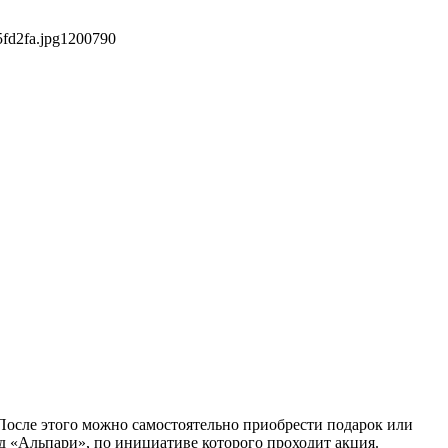
fd2fa.jpg
1200
790
 После этого можно самостоятельно приобрести подарок или
нд «Альпари», по инициативе которого проходит акция.