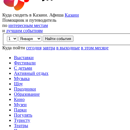
Куда сходить в Казани. Афиша
Казани
Помощник и путеводитель
по
интересным местам
и
лучшим событиям
Куда пойти
сегодня
завтра
в выходные
в этом месяце
Выставки
Фестивали
С детьми
Активный отдых
Музыка
Шоу
Праздники
Образование
Кино
Музеи
Парки
Погулять
Туристу
Театры