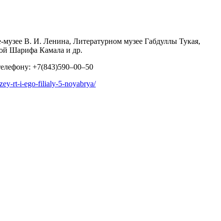
е-музее В. И. Ленина, Литературном музее Габдуллы Тукая,
ой Шарифа Камала и др.
телефону: +7(843)590–00–50
ey-rt-i-ego-filialy-5-noyabrya/