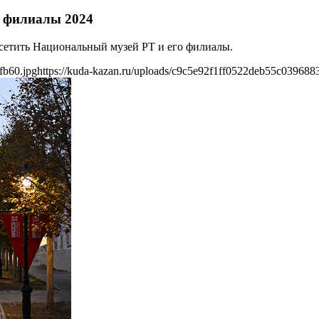
о филиалы 2024
осетить Национальный музей РТ и его филиалы.
fb60.jpg
https://kuda-kazan.ru/uploads/c9c5e92f1ff0522deb55c039688