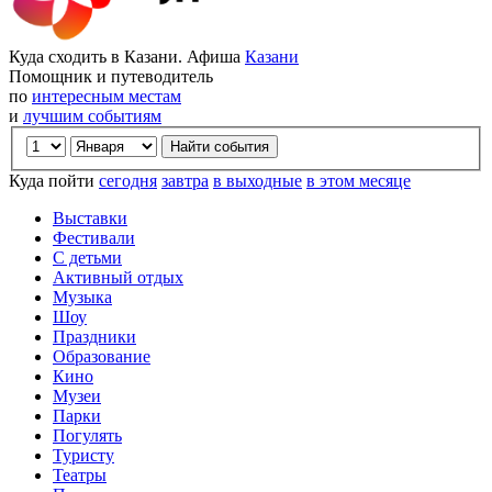
Куда сходить в Казани. Афиша
Казани
Помощник и путеводитель
по
интересным местам
и
лучшим событиям
Куда пойти
сегодня
завтра
в выходные
в этом месяце
Выставки
Фестивали
С детьми
Активный отдых
Музыка
Шоу
Праздники
Образование
Кино
Музеи
Парки
Погулять
Туристу
Театры