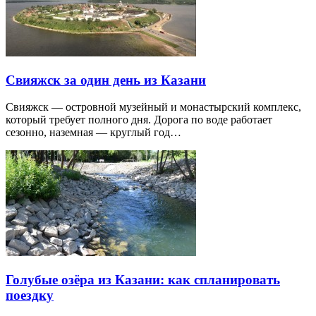
Свияжск за один день из Казани
Свияжск — островной музейный и монастырский комплекс,
который требует полного дня. Дорога по воде работает
сезонно, наземная — круглый год…
Голубые озёра из Казани: как спланировать
поездку