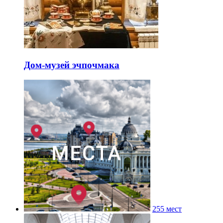
Дом-музей эчпочмака
255 мест