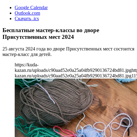
Google Calendar
Outlook.com
Скачать .ics
Бесплатные мастер-классы во дворе
Присутственных мест 2024
25 августа 2024 года во дворе Присутственных мест состоится
мастер-класс для детей.
https://kuda-
kazan.ru/uploads/c90aad52e0a25a04fb9290136724bd81.jpg
htt
kazan.ru/uploads/c90aad52e0a25a04fb9290136724bd81.jpg
11