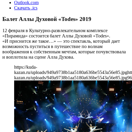
Outlook.com
Скачать .ics
Балет Аллы Духовой «Todes» 2019
12 февраля в Культурно-развлекательном комплексе
«Пирамида» состоится балет Аллы Духовой «Todes».
«И приснится же такое…» — это спектакль, который дает
возможность пуститься в путешествие по волнам
воображения к собственным мечтам, которые почувствовала
и воплотила на сцене Алла Духова.
https://kuda-
kazan.ru/uploads/949a9738b1aa5180a636be5543a56e85.jpg
ht
kazan.ru/uploads/949a9738b1aa5180a636be5543a56e85.jpg
96