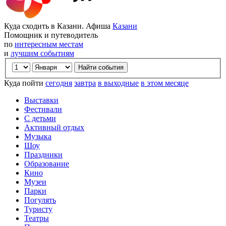
Куда сходить в Казани. Афиша
Казани
Помощник и путеводитель
по
интересным местам
и
лучшим событиям
Куда пойти
сегодня
завтра
в выходные
в этом месяце
Выставки
Фестивали
С детьми
Активный отдых
Музыка
Шоу
Праздники
Образование
Кино
Музеи
Парки
Погулять
Туристу
Театры