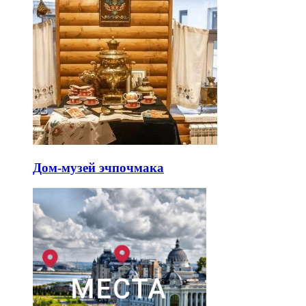
Дом-музей эчпочмака