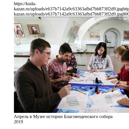
https://kuda-
kazan.ru/uploads/e637b7142a9c63363afbd7bb873ff2d9.jpg
htt
kazan.ru/uploads/e637b7142a9c63363afbd7bb873ff2d9.jpg
80
Апрель в Музее истории Благовещенского собора
2019