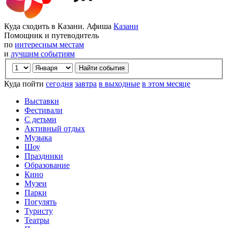
Куда сходить в Казани. Афиша
Казани
Помощник и путеводитель
по
интересным местам
и
лучшим событиям
Куда пойти
сегодня
завтра
в выходные
в этом месяце
Выставки
Фестивали
С детьми
Активный отдых
Музыка
Шоу
Праздники
Образование
Кино
Музеи
Парки
Погулять
Туристу
Театры