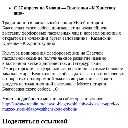
С 27 апреля по 5 июня — Выставка «К Христову
дню»
Традиционно в пасхальный период Музей истории
Благовещенского собора приглашает на изящнейшую
выставку фарфоровых пасхальных яиц и дореволюционных
открыток из коллекции Музея-заповедника «Казанский
Кремль» «К Христову дню».
Культура подношения фарфоровых яиц на Светлой
пасхальной седмице получила свое развитие именно
в восточной ветке христианства, а Петербургский
Императорский фарфоровый завод выполнял самые большие
заказы в мире. Великолепные образцы элегантных золоченых
и покрытых полихромной эмалью яиц можно ежегодно
увидеть на традиционной выставке в Музее истории
Благовещенского собора. 10+
Узнать подробности можно на сайте организаторов:
http://kazan-kremlin.ru/new/ot-blagoveshheniya-k-pashe-aprel-v-
muzee-istorii-blagoveshhenskogo-sobora/
Поделиться ссылкой