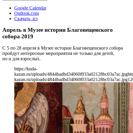
Google Calendar
Outlook.com
Скачать .ics
Апрель в Музее истории Благовещенского
собора 2019
С 5 по 28 апреля в Музее истории Благовещенского собора
пройдут интересные мероприятия не только для детей,
но и для взрослых.
https://kuda-
kazan.ru/uploads/4844badbd34060f033a02128bc03a7ac.jpg
htt
kazan.ru/uploads/4844badbd34060f033a02128bc03a7ac.jpg
12