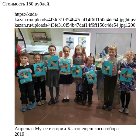
Стоимость 150 рублей.
https://kuda-
kazan.ru/uploads/4f3fe310f54b47daf14f6ff150c4de54.jpg
https
kazan.ru/uploads/4f3fe310f54b47daf14f6ff150c4de54.jpg
1200
Апрель в Музее истории Благовещенского собора
2019