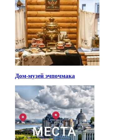
Дом-музей эчпочмака