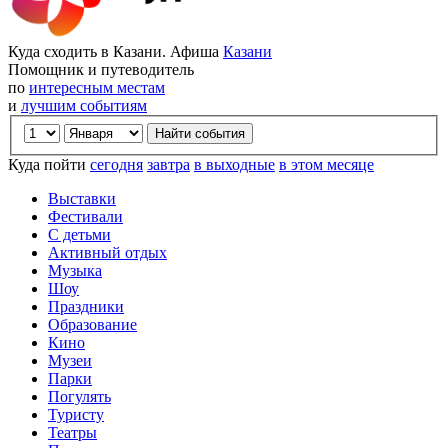
Куда сходить в Казани. Афиша
Казани
Помощник и путеводитель
по
интересным местам
и
лучшим событиям
Куда пойти
сегодня
завтра
в выходные
в этом месяце
Выставки
Фестивали
С детьми
Активный отдых
Музыка
Шоу
Праздники
Образование
Кино
Музеи
Парки
Погулять
Туристу
Театры