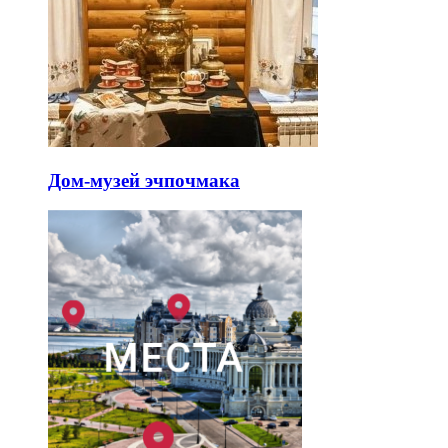
Дом-музей эчпочмака