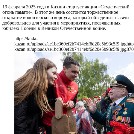
19 февраля 2025 года в Казани стартует акция «Студенческий
огонь памяти». В этот же день состоится торжественное
открытие волонтерского корпуса, который объединит тысячи
добровольцев для участия в мероприятиях, посвященных
юбилею Победы в Великой Отечественной войне.
https://kuda-
kazan.ru/uploads/ae1bc360ef2b7414ebf6d20e5b93c5f9.jpg
http
kazan.ru/uploads/ae1bc360ef2b7414ebf6d20e5b93c5f9.jpg
870