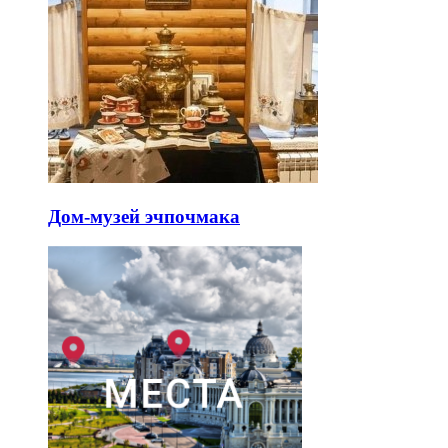
Дом-музей эчпочмака