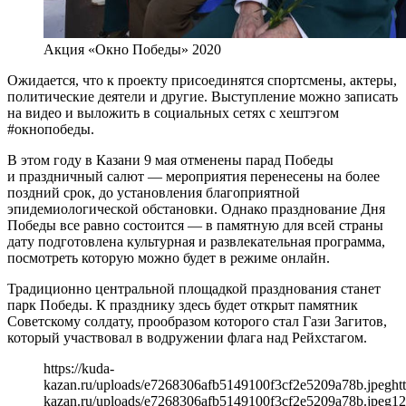
Акция «Окно Победы» 2020
Ожидается, что к проекту присоединятся спортсмены, актеры,
политические деятели и другие. Выступление можно записать
на видео и выложить в социальных сетях с хештэгом
#окнопобеды.
В этом году в Казани 9 мая отменены парад Победы
и праздничный салют — мероприятия перенесены на более
поздний срок, до установления благоприятной
эпидемиологической обстановки. Однако празднование Дня
Победы все равно состоится — в памятную для всей страны
дату подготовлена культурная и развлекательная программа,
посмотреть которую можно будет в режиме онлайн.
Традиционно центральной площадкой празднования станет
парк Победы. К празднику здесь будет открыт памятник
Советскому солдату, прообразом которого стал Гази Загитов,
который участвовал в водружении флага над Рейхстагом.
https://kuda-
kazan.ru/uploads/e7268306afb5149100f3cf2e5209a78b.jpeg
ht
kazan.ru/uploads/e7268306afb5149100f3cf2e5209a78b.jpeg
12