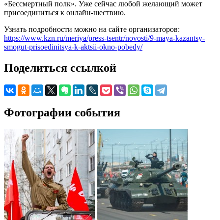
«Бессмертный полк». Уже сейчас любой желающий может
присоединиться к онлайн-шествию.
Узнать подробности можно на сайте организаторов:
https://www.kzn.ru/meriya/press-tsentr/novosti/9-maya-kazantsy-
smogut-prisoedinitsya-k-aktsii-okno-pobedy/
Поделиться ссылкой
Фотографии события