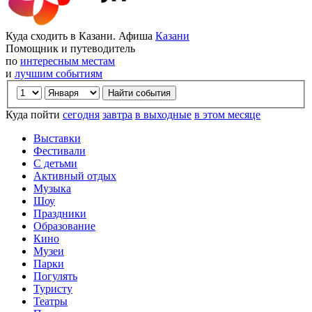
Куда сходить в Казани. Афиша
Казани
Помощник и путеводитель
по
интересным местам
и
лучшим событиям
Куда пойти
сегодня
завтра
в выходные
в этом месяце
Выставки
Фестивали
С детьми
Активный отдых
Музыка
Шоу
Праздники
Образование
Кино
Музеи
Парки
Погулять
Туристу
Театры