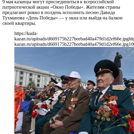
9 мая казанцы могут присоединиться к всероссийской
патриотической акции «Окно Победы». Жителям страны
предлагают ровно в полдень исполнить песню Давида
Тухманова «День Победы» — у окна или выйдя на балкон
своей квартиры.
https://kuda-
kazan.ru/uploads/d669175b227beebad40a479d1d2ef66e.jpg
htt
kazan.ru/uploads/d669175b227beebad40a479d1d2ef66e.jpg
10