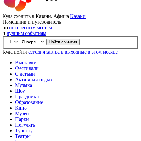
Куда сходить в Казани. Афиша
Казани
Помощник и путеводитель
по
интересным местам
и
лучшим событиям
Куда пойти
сегодня
завтра
в выходные
в этом месяце
Выставки
Фестивали
С детьми
Активный отдых
Музыка
Шоу
Праздники
Образование
Кино
Музеи
Парки
Погулять
Туристу
Театры