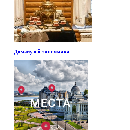
Дом-музей эчпочмака