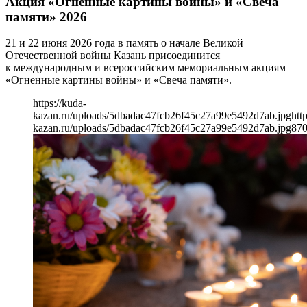
Акция «Огненные картины войны» и «Свеча
памяти» 2026
21 и 22 июня 2026 года в память о начале Великой
Отечественной войны Казань присоединится
к международным и всероссийским мемориальным акциям
«Огненные картины войны» и «Свеча памяти».
https://kuda-
kazan.ru/uploads/5dbadac47fcb26f45c27a99e5492d7ab.jpg
htt
kazan.ru/uploads/5dbadac47fcb26f45c27a99e5492d7ab.jpg
87