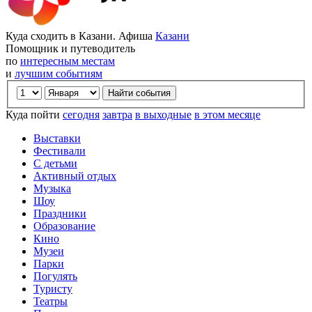
Куда сходить в Казани. Афиша
Казани
Помощник и путеводитель
по
интересным местам
и
лучшим событиям
Куда пойти
сегодня
завтра
в выходные
в этом месяце
Выставки
Фестивали
С детьми
Активный отдых
Музыка
Шоу
Праздники
Образование
Кино
Музеи
Парки
Погулять
Туристу
Театры