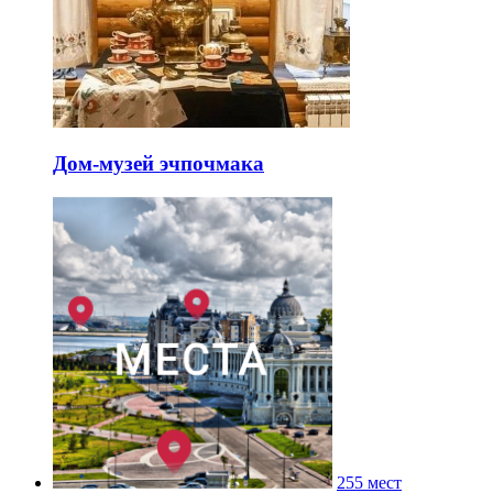
Дом-музей эчпочмака
255 мест