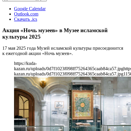
Google Calendar
Outlook.com
Скачать .ics
Акция «Ночь музеев» в Музее исламской
культуры 2025
17 мая 2025 года Музей исламской культуры присоединится
к ежегодной акции «Ночь музеев».
https://kuda-
kazan.ru/uploads/0d7f1023f098ff75264365caab84ca57.jpg
http
kazan.ru/uploads/0d7f1023f098ff75264365caab84ca57.jpg
115