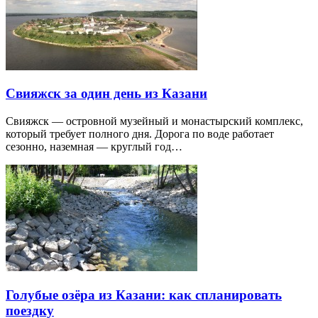
Свияжск за один день из Казани
Свияжск — островной музейный и монастырский комплекс,
который требует полного дня. Дорога по воде работает
сезонно, наземная — круглый год…
Голубые озёра из Казани: как спланировать
поездку