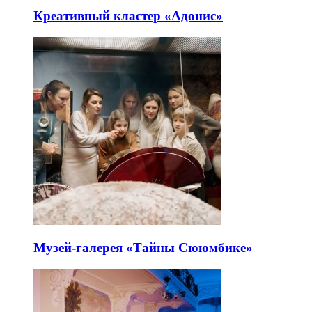
Креативный кластер «Адонис»
Музей-галерея «Тайны Сююмбике»