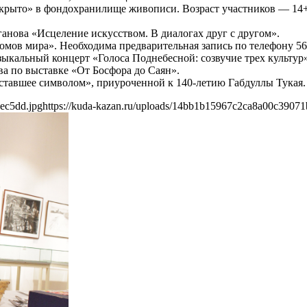
крыто» в фондохранилище живописи. Возраст участников — 14+
ганова «Исцеление искусством. В диалогах друг с другом».
омов мира». Необходима предварительная запись по телефону 56
музыкальный концерт «Голоса Поднебесной: созвучие трех культур»
ва по выставке «От Босфора до Саян».
 ставшее символом», приуроченной к 140-летию Габдуллы Тукая.
ec5dd.jpg
https://kuda-kazan.ru/uploads/14bb1b15967c2ca8a00c39071