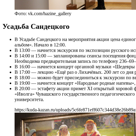
Фото: vk.com/hazine_gallery
Усадьба Сандецкого
В Усадьбе Сандецкого на мероприятия акции цена единого
альбом». Начало в 12:00.
В 13:00 — начнется экскурсия по экспозиции русского и
В 14:00 и 15:00 — запланированы сеансы посещения фон
Необходима предварительная запись по телефону 236–69–
В 16:00 — начнется концерт органной музыки «Шедевры 
В 17:00 — лекцию «Ещё раз о Лихачёвых. 200 лет со дня
В 18:00 — можно будет присоединиться к экскурсии по в
В 19:00 — начнется концерт «Народные родные напевы»,
В 20:00 — эстафету акции примет XI открытый хоровой 
«Иволга» Чувашского государственного педагогического 
университета.
https://kuda-kazan.ru/uploads/5c6fe871eff607c344d38e26b89a