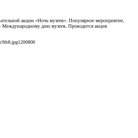
вательной акции «Ночь музеев». Популярное мероприятие,
я — Международному дню музеев. Проводится акция
c9fe8.jpg
1200
800