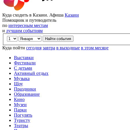
Куда сходить в Казани. Афиша
Казани
Помощник и путеводитель
по
интересным местам
и
лучшим событиям
Куда пойти
сегодня
завтра
в выходные
в этом месяце
Выставки
Фестивали
С детьми
Активный отдых
Музыка
Шоу
Праздники
Образование
Кино
Музеи
Парки
Погулять
Туристу
Театры