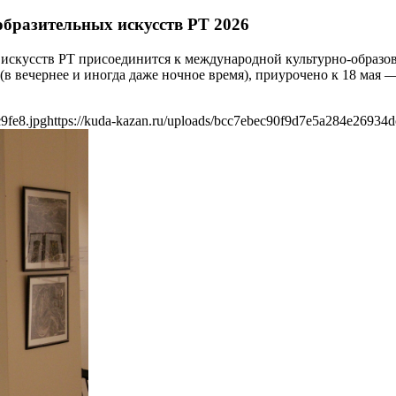
образительных искусств РТ 2026
х искусств РТ присоединится к международной культурно-образо
 (в вечернее и иногда даже ночное время), приурочено к 18 ма
9fe8.jpg
https://kuda-kazan.ru/uploads/bcc7ebec90f9d7e5a284e26934d