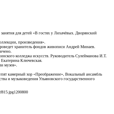
 занятия для детей «В гостях у Лихачёвых. Дворянский
оллекции, произведения».
 проведет хранитель фондов живописи Андрей Минаев.
ичено.
нского колледжа искусств. Руководитель Сулейманова И.Т.
я Екатерина Ключевская.
ии музея».
тупят камерный хор «Преображение», Вокальный ансамбль
ства и музыковедения Ульяновского государственного
f815.jpg
1200
800