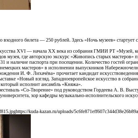
 входного билета — 250 рублей. Здесь «Ночь музеев» стартует с
скусства XVI — начала XX века из собрания ГМИИ РТ «Музей, к
дов музея, где авторскую экскурс «Живопись старых мастеров»
31 и наличие паспорта при посещении. Количество гостей огран
немецких мастеров» в исполнении выпускников Набережночелни
 рождения И. Ф. Лихачёва» прочитает кандидат искусствоведени
ыставке «Новый взгляд. Западноевропейское искусство в собран
 который исполнит ансамбль «Княжа».
фестиваль «Со-Творение» под руководством Гордеева А. В. Выс
университета, хор кафедры музыкально-исполнительского искус
f815.jpg
https://kuda-kazan.ru/uploads/5c6fe871eff607c344d38e26b89a