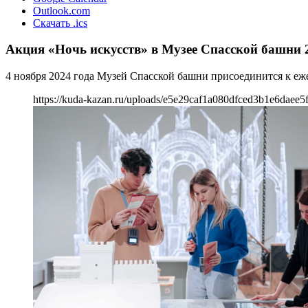
Outlook.com
Скачать .ics
Акция «Ночь искусств» в Музее Спасской башни 
4 ноября 2024 года Музей Спасской башни присоединится к еж
https://kuda-kazan.ru/uploads/e5e29caf1a080dfced3b1e6daee5