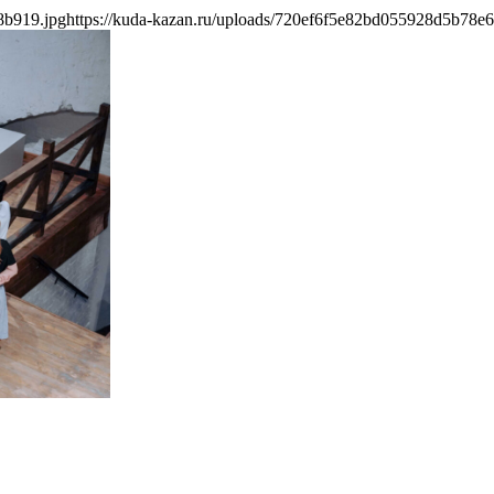
8b919.jpg
https://kuda-kazan.ru/uploads/720ef6f5e82bd055928d5b78e