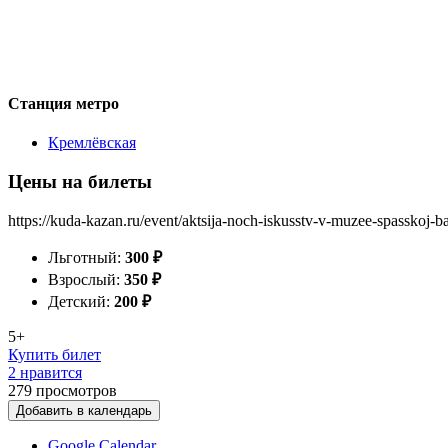
Станция метро
Кремлёвская
Цены на билеты
https://kuda-kazan.ru/event/aktsija-noch-iskusstv-v-muzee-spasskoj-b
Льготный:
300
₽
Взрослый:
350
₽
Детский:
200
₽
5+
Купить билет
2 нравится
279
просмотров
Добавить в календарь
Google Calendar