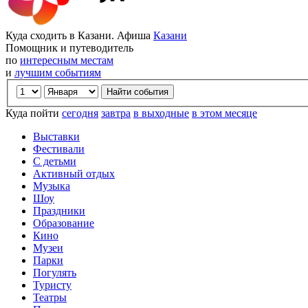
Куда сходить в Казани. Афиша
Казани
Помощник и путеводитель
по
интересным местам
и
лучшим событиям
Куда пойти
сегодня
завтра
в выходные
в этом месяце
Выставки
Фестивали
С детьми
Активный отдых
Музыка
Шоу
Праздники
Образование
Кино
Музеи
Парки
Погулять
Туристу
Театры