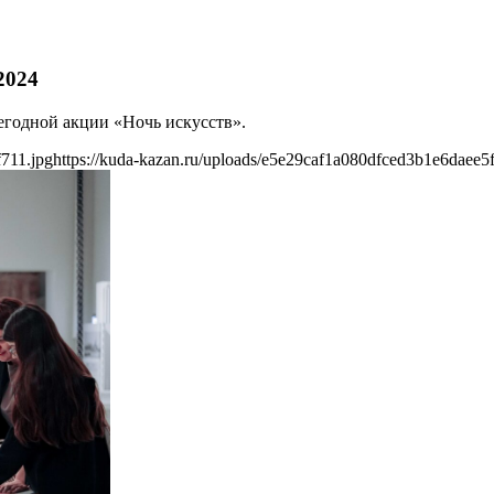
2024
егодной акции «Ночь искусств».
f711.jpg
https://kuda-kazan.ru/uploads/e5e29caf1a080dfced3b1e6daee5