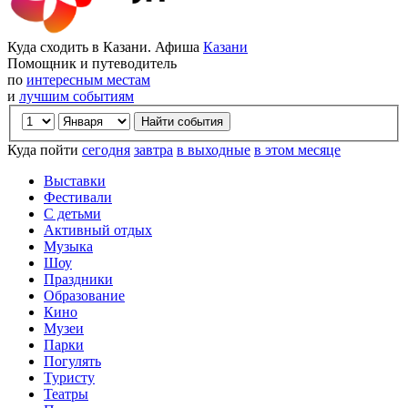
Куда сходить в Казани. Афиша
Казани
Помощник и путеводитель
по
интересным местам
и
лучшим событиям
Куда пойти
сегодня
завтра
в выходные
в этом месяце
Выставки
Фестивали
С детьми
Активный отдых
Музыка
Шоу
Праздники
Образование
Кино
Музеи
Парки
Погулять
Туристу
Театры