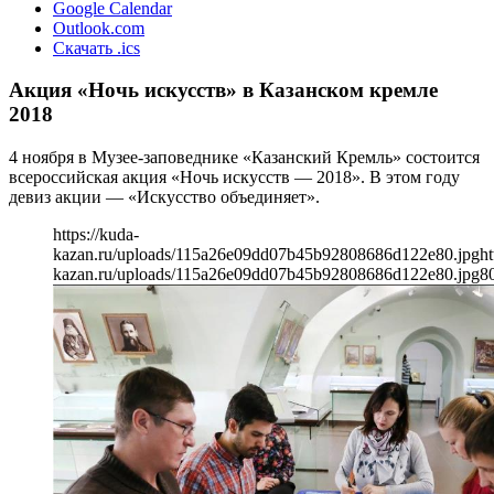
Google Calendar
Outlook.com
Скачать .ics
Акция «Ночь искусств» в Казанском кремле
2018
4 ноября в Музее-заповеднике «Казанский Кремль» состоится
всероссийская акция «Ночь искусств — 2018». В этом году
девиз акции — «Искусство объединяет».
https://kuda-
kazan.ru/uploads/115a26e09dd07b45b92808686d122e80.jpg
ht
kazan.ru/uploads/115a26e09dd07b45b92808686d122e80.jpg
8