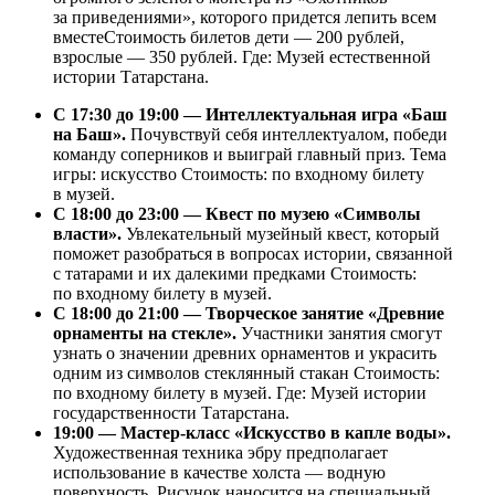
за приведениями», которого придется лепить всем
вместеСтоимость билетов дети — 200 рублей,
взрослые — 350 рублей. Где: Музей естественной
истории Татарстана.
С 17:30 до 19:00 — Интеллектуальная игра «Баш
на Баш».
Почувствуй себя интеллектуалом, победи
команду соперников и выиграй главный приз. Тема
игры: искусство Стоимость: по входному билету
в музей.
С 18:00 до 23:00 — Квест по музею «Символы
власти».
Увлекательный музейный квест, который
поможет разобраться в вопросах истории, связанной
с татарами и их далекими предками Стоимость:
по входному билету в музей.
С 18:00 до 21:00 — Творческое занятие «Древние
орнаменты на стекле».
Участники занятия смогут
узнать о значении древних орнаментов и украсить
одним из символов стеклянный стакан Стоимость:
по входному билету в музей. Где: Музей истории
государственности Татарстана.
19:00 — Мастер-класс «Искусство в капле воды».
Художественная техника эбру предполагает
использование в качестве холста — водную
поверхность. Рисунок наносится на специальный