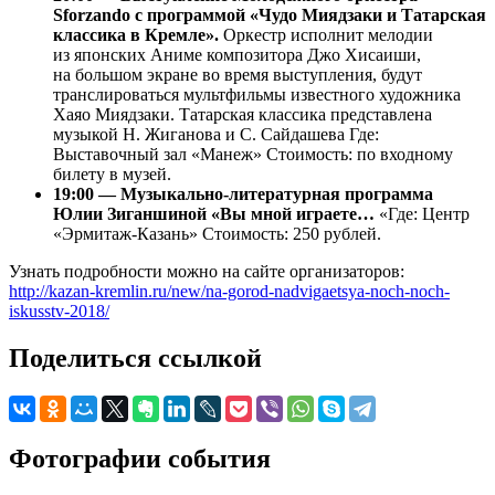
Sforzando с программой «Чудо Миядзаки и Татарская
классика в Кремле».
Оркестр исполнит мелодии
из японских Аниме композитора Джо Хисаиши,
на большом экране во время выступления, будут
транслироваться мультфильмы известного художника
Хаяо Миядзаки. Татарская классика представлена
музыкой Н. Жиганова и С. Сайдашева Где:
Выставочный зал «Манеж» Стоимость: по входному
билету в музей.
19:00 — Музыкально-литературная программа
Юлии Зиганшиной «Вы мной играете…
«Где: Центр
«Эрмитаж-Казань» Стоимость: 250 рублей.
Узнать подробности можно на сайте организаторов:
http://kazan-kremlin.ru/new/na-gorod-nadvigaetsya-noch-noch-
iskusstv-2018/
Поделиться ссылкой
Фотографии события