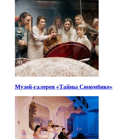
Музей-галерея «Тайны Сююмбике»