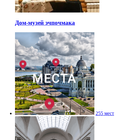
Дом-музей эчпочмака
255 мест