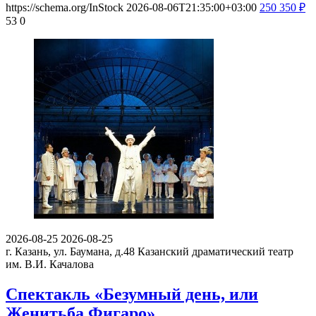
https://schema.org/InStock
2026-08-06T21:35:00+03:00
250
350
₽
53
0
2026-08-25
2026-08-25
г. Казань, ул. Баумана, д.48
Казанский драматический театр
им. В.И. Качалова
Спектакль «Безумный день, или
Женитьба Фигаро»