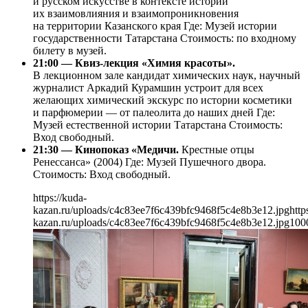
и русском искусстве в контексте истории
их взаимовлияния и взаимопроникновения
на территории Казанского края Где: Музей истории
государственности Татарстана Стоимость: по входному
билету в музей.
21:00 — Квиз-лекция «Химия красоты».
В лекционном зале кандидат химических наук, научный
журналист Аркадий Курамшин устроит для всех
желающих химический экскурс по истории косметики
и парфюмерии — от палеолита до наших дней Где:
Музей естественной истории Татарстана Стоимость:
Вход свободный.
21:30 — Кинопоказ «Медичи.
Крестные отцы
Ренессанса» (2004) Где: Музей Пушечного двора.
Стоимость: Вход свободный.
https://kuda-
kazan.ru/uploads/c4c83ee7f6c439bfc9468f5c4e8b3e12.jpg
http
kazan.ru/uploads/c4c83ee7f6c439bfc9468f5c4e8b3e12.jpg
100