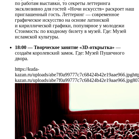
по работам выставки, то секреты леттеринга
эксклюзивно для гостей «Ночи искусств» раскроет наш
приглашенный гость. Леттеринг — современное
графическое искусство на основе латинской
и кириллической графики, популярное у молодежи
Стоимость: по входному билету в музей. Где: Музей
исламской культуры.
18:00 — Творческое занятие «3D-открытка»
—
создаём королевский замок. Где: Музей Пушечного
двора.
https://kuda-
kazan.ru/uploads/abe7f0a99777c7c68424b42e19aae966.jpg
htt
kazan.ru/uploads/abe7f0a99777c7c68424b42e19aae966.jpg
80