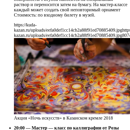
раствор и переносится затем на бумагу. На мастер-классе
каждый может создать свой неповторимый орнамент
Стоимость: по входному билету в музей.
https://kuda-
kazan.ru/uploads/eefa0def1cc14cb2a88f91ed70885409.jpg
http
kazan.ru/uploads/eefa0def1cc14cb2a88f91ed70885409.jpg
807
Акция «Ночь искусств» в Казанском кремле 2018
20:00 — Мастер — класс по каллиграфии от Розы