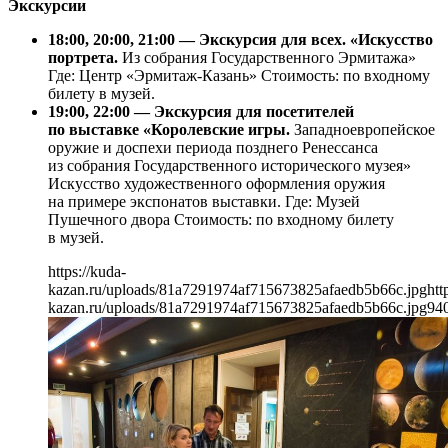
Экскурсии
18:00, 20:00, 21:00 — Экскурсия для всех. «Искусство
портрета.
Из собрания Государственного Эрмитажа»
Где: Центр «Эрмитаж-Казань» Стоимость: по входному
билету в музей.
19:00, 22:00 — Экскурсия для посетителей
по выставке «Королевские игры.
Западноевропейское
оружие и доспехи периода позднего Ренессанса
из собрания Государственного исторического музея»
Искусство художественного оформления оружия
на примере экспонатов выставки. Где: Музей
Пушечного двора Стоимость: по входному билету
в музей.
https://kuda-
kazan.ru/uploads/81a7291974af715673825afaedb5b66c.jpg
htt
kazan.ru/uploads/81a7291974af715673825afaedb5b66c.jpg
94