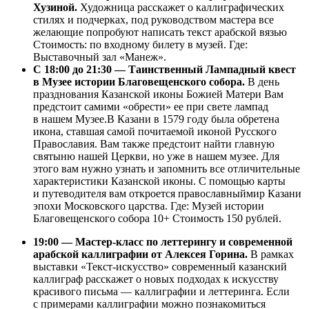
Хузиной.
Художница расскажет о каллиграфических
стилях и подчерках, под руководством мастера все
желающие попробуют написать текст арабской вязью
Стоимость: по входному билету в музей. Где:
Выставочный зал «Манеж».
С 18:00 до 21:30 — Таинственный Лампадный квест
в Музее истории Благовещенского собора.
В день
празднования Казанской иконы Божией Матери Вам
предстоит самими «обрести» ее при свете лампад
в нашем Музее.В Казани в 1579 году была обретена
икона, ставшая самой почитаемой иконой Русского
Православия. Вам также предстоит найти главную
святыню нашей Церкви, но уже в нашем музее. Для
этого вам нужно узнать и запомнить все отличительные
характеристики Казанской иконы. С помощью карты
и путеводителя вам откроется православныймир Казани
эпохи Московского царства. Где: Музей истории
Благовещенского собора 10+ Стоимость 150 рублей.
19:00 — Мастер-класс по леттерингу и современной
арабской каллиграфии от Алексея Горина.
В рамках
выставки «Текст-искусство» современный казанский
каллиграф расскажет о новых подходах к искусству
красивого письма — каллиграфии и леттеринга. Если
с примерами каллиграфии можно познакомиться