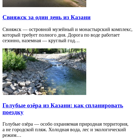
Свияжск за один день из Казани
Свияжск — островной музейный и монастырский комплекс,
который требует полного дня. Дорога по воде работает
сезонно, наземная — круглый год…
Голубые озёра из Казани: как спланировать
поездку
Голубые озёра — особо охраняемая природная территория,
а не городской пляж. Холодная вода, лес и экологический
режим…