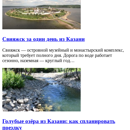
Свияжск за один день из Казани
Свияжск — островной музейный и монастырский комплекс,
который требует полного дня. Дорога по воде работает
сезонно, наземная — круглый год…
Голубые озёра из Казани: как спланировать
поездку