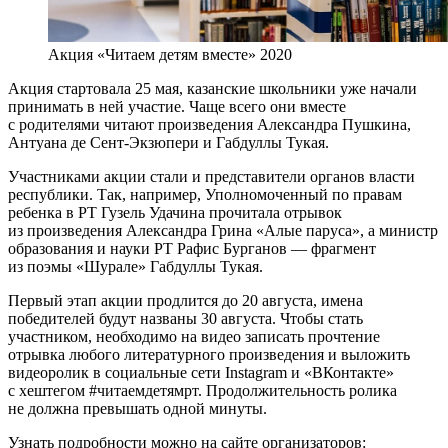
Акция «Читаем детям вместе» 2020
Акция стартовала 25 мая, казанские школьники уже начали
принимать в ней участие. Чаще всего они вместе
с родителями читают произведения Александра Пушкина,
Антуана де Сент-Экзюпери и Габдуллы Тукая.
Участниками акции стали и представители органов власти
республики. Так, например, Уполномоченный по правам
ребенка в РТ Гузель Удачина прочитала отрывок
из произведения Александра Грина «Алые паруса», а министр
образования и науки РТ Рафис Бурганов — фрагмент
из поэмы «Шурале» Габдуллы Тукая.
Первый этап акции продлится до 20 августа, имена
победителей будут названы 30 августа. Чтобы стать
участником, необходимо на видео записать прочтение
отрывка любого литературного произведения и выложить
видеоролик в социальные сети Instagram и «ВКонтакте»
с хештегом #читаемдетямрт. Продолжительность ролика
не должна превышать одной минуты.
Узнать подробности можно на сайте организаторов: