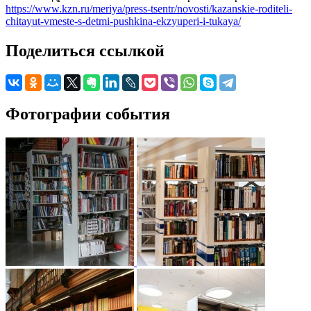
https://www.kzn.ru/meriya/press-tsentr/novosti/kazanskie-roditeli-
chitayut-vmeste-s-detmi-pushkina-ekzyuperi-i-tukaya/
Поделиться ссылкой
Фотографии события