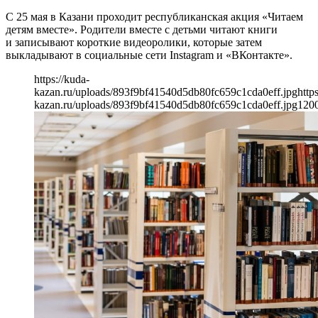
С 25 мая в Казани проходит республиканская акция «Читаем
детям вместе». Родители вместе с детьми читают книги
и записывают короткие видеоролики, которые затем
выкладывают в социальные сети Instagram и «ВКонтакте».
https://kuda-
kazan.ru/uploads/893f9bf41540d5db80fc659c1cda0eff.jpg
http
kazan.ru/uploads/893f9bf41540d5db80fc659c1cda0eff.jpg
120