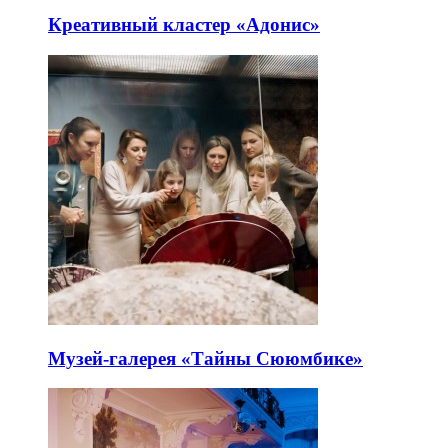
Креативный кластер «Адонис»
Музей-галерея «Тайны Сююмбике»