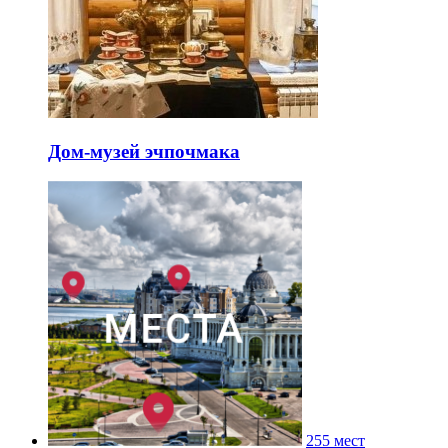
Дом-музей эчпочмака
255 мест