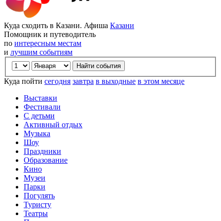
Куда сходить в Казани. Афиша
Казани
Помощник и путеводитель
по
интересным местам
и
лучшим событиям
Куда пойти
сегодня
завтра
в выходные
в этом месяце
Выставки
Фестивали
С детьми
Активный отдых
Музыка
Шоу
Праздники
Образование
Кино
Музеи
Парки
Погулять
Туристу
Театры