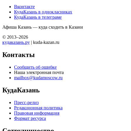
Вконтакте
КудаКазань в однокласниках
КудаКазань в телеграме
Афиша Казань — куда сходить в Казани
© 2013–2026
кудаказань.ру
| kuda-kazan.ru
Контакты
Сообщить об ошибке
Наша электронная почта
mailbox@kudamoscow.ru
КудаКазань
Пресс-релиз
Редакционная политика
Правовая информация
Формат ресурса
Сотрудничество