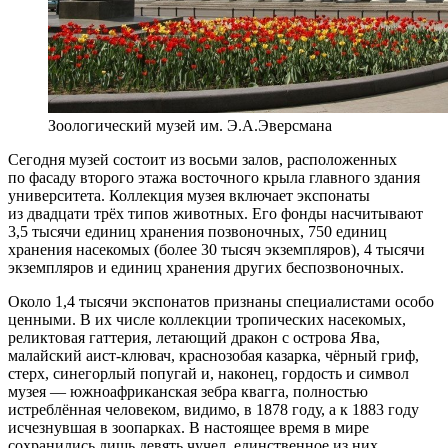
Зоологический музей им. Э.А.Эверсмана
Сегодня музей состоит из восьми залов, расположенных
по фасаду второго этажа восточного крыла главного здания
университета. Коллекция музея включает экспонаты
из двадцати трёх типов животных. Его фонды насчитывают
3,5 тысячи единиц хранения позвоночных, 750 единиц
хранения насекомых (более 30 тысяч экземпляров), 4 тысячи
экземпляров и единиц хранения других беспозвоночных.
Около 1,4 тысячи экспонатов признаны специалистами особо
ценными. В их числе коллекции тропических насекомых,
реликтовая гаттерия, летающий дракон с острова Ява,
малайский аист-клювач, краснозобая казарка, чёрный гриф,
стерх, синегорлый попугай и, наконец, гордость и символ
музея — южноафриканская зебра квагга, полностью
истреблённая человеком, видимо, в 1878 году, а к 1883 году
исчезнувшая в зоопарках. В настоящее время в мире
сохранились лишь девять чучел, единственное из них