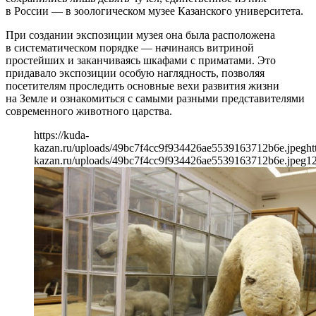
в России — в зоологическом музее Казанского университета.
При создании экспозиции музея она была расположена
в систематическом порядке — начинаясь витриной
простейших и заканчиваясь шкафами с приматами. Это
придавало экспозиции особую наглядность, позволяя
посетителям проследить основные вехи развития жизни
на Земле и ознакомиться с самыми разными представителями
современного животного царства.
https://kuda-
kazan.ru/uploads/49bc7f4cc9f934426ae5539163712b6e.jpeg
ht
kazan.ru/uploads/49bc7f4cc9f934426ae5539163712b6e.jpeg
1