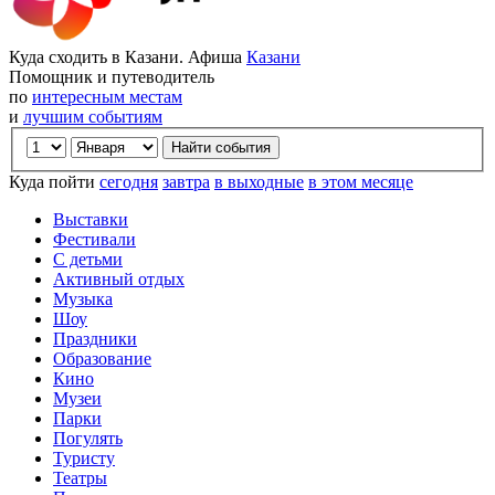
Куда сходить в Казани. Афиша
Казани
Помощник и путеводитель
по
интересным местам
и
лучшим событиям
Куда пойти
сегодня
завтра
в выходные
в этом месяце
Выставки
Фестивали
С детьми
Активный отдых
Музыка
Шоу
Праздники
Образование
Кино
Музеи
Парки
Погулять
Туристу
Театры