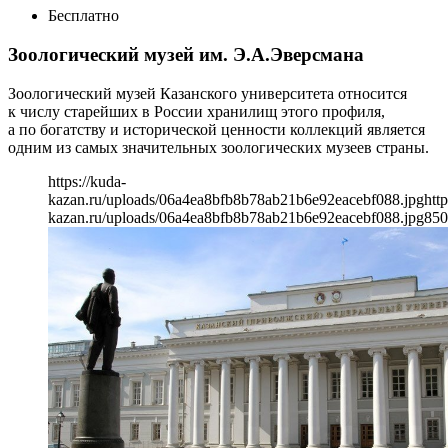
Бесплатно
Зоологический музей им. Э.А.Эверсмана
Зоологический музей Казанского университета относится
к числу старейших в России хранилищ этого профиля,
а по богатству и исторической ценности коллекций является
одним из самых значительных зоологических музеев страны.
https://kuda-
kazan.ru/uploads/06a4ea8bfb8b78ab21b6e92eacebf088.jpg
http
kazan.ru/uploads/06a4ea8bfb8b78ab21b6e92eacebf088.jpg
850