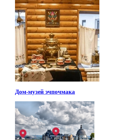
Дом-музей эчпочмака