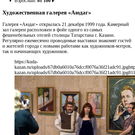
Взрослый:
от 100
₽
Художественная галерея «Аюдаг»
Галерея «Аюдаг» открылась 21 декабря 1999 года. Камерный
зал галереи расположен в фойе одного из самых
фешенебельных отелей столицы Татарстана г. Казани.
Регулярно ежемесячно проводимые выставки знакомят гостей
и жителей города с новыми работами как художников-мэтров,
так и начинающих художников.
https://kuda-
kazan.ru/uploads/67db0a6010a76dccf0076a36f21adc91.jpg
htt
kazan.ru/uploads/67db0a6010a76dccf0076a36f21adc91.jpg
81