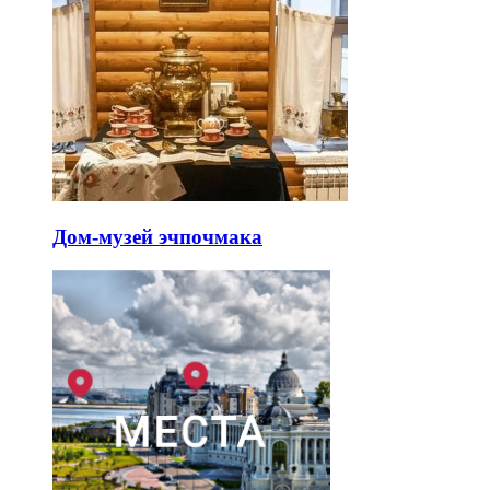
Дом-музей эчпочмака