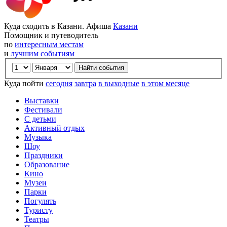
Куда сходить в Казани. Афиша
Казани
Помощник и путеводитель
по
интересным местам
и
лучшим событиям
Куда пойти
сегодня
завтра
в выходные
в этом месяце
Выставки
Фестивали
С детьми
Активный отдых
Музыка
Шоу
Праздники
Образование
Кино
Музеи
Парки
Погулять
Туристу
Театры