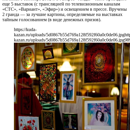
еще 5 выставок (с трансляцией по телевизионным каналам
«СТС», «Вариант», «Эфир») и освещением в прессе. Вручены
2 гранда — за лучшие картины, определяемые на выставках
тайным голосованием (в виде денежных призов).
https://kuda-
kazan.ru/uploads/5d0867b55d769a128f592f60a0c0de06.jpg
htt
kazan.ru/uploads/5d0867b55d769a128f592f60a0c0de06.jpg
98