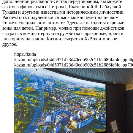
дополненной реальности: встав перед экраном, вы можете
сфотографироваться с Петром I, Екатериной II, Габдуллой
Тукаем и другими известными историческими личностями.
Распечатать полученный снимок можно будет на первом
этаже в специальном автомате. Здесь же находятся игровые
зоны для детей. Например, можно при помощи джойстиков
сыграть в компьютерную игру «Битва с драконом», пройти
викторину на знание Казани, сыграть в X-Box и многое
другое.
https://kuda-
kazan.ru/uploads/04d5971d23d40edb902c51b2686faf4c.jpg
htt
kazan.ru/uploads/04d5971d23d40edb902c51b2686faf4c.jpg
73