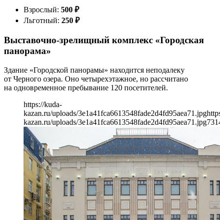
Взрослый:
500
₽
Льготный:
250
₽
Выставочно-зрелищный комплекс «Городская
панорама»
Здание «Городской панорамы» находится неподалеку
от Черного озера. Оно четырехэтажное, но рассчитано
на одновременное пребывание 120 посетителей.
https://kuda-
kazan.ru/uploads/3e1a41fca6613548fade2d4fd95aea71.jpg
http
kazan.ru/uploads/3e1a41fca6613548fade2d4fd95aea71.jpg
731