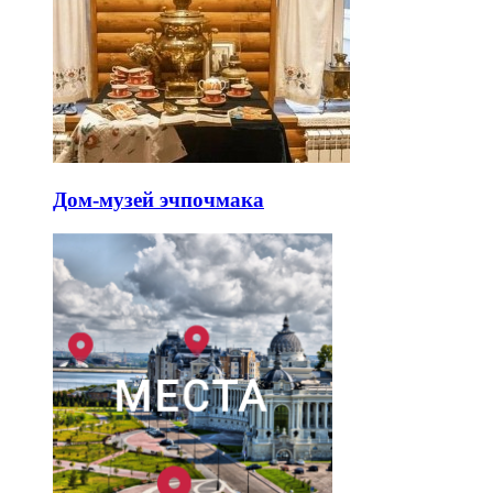
Дом-музей эчпочмака