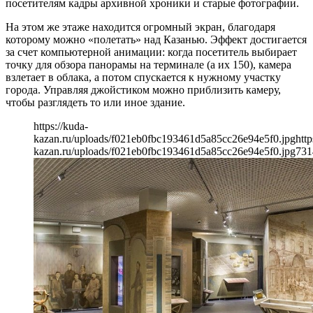
посетителям кадры архивной хроники и старые фотографии.
На этом же этаже находится огромный экран, благодаря
которому можно «полетать» над Казанью. Эффект достигается
за счет компьютерной анимации: когда посетитель выбирает
точку для обзора панорамы на терминале (а их 150), камера
взлетает в облака, а потом спускается к нужному участку
города. Управляя джойстиком можно приблизить камеру,
чтобы разглядеть то или иное здание.
https://kuda-
kazan.ru/uploads/f021eb0fbc193461d5a85cc26e94e5f0.jpg
http
kazan.ru/uploads/f021eb0fbc193461d5a85cc26e94e5f0.jpg
731