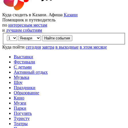
Куда сходить в Казани. Афиша
Казани
Помощник и путеводитель
по
интересным местам
и
лучшим событиям
Куда пойти
сегодня
завтра
в выходные
в этом месяце
Выставки
Фестивали
С детьми
Активный отдых
Музыка
Шоу
Праздники
Образование
Кино
Музеи
Парки
Погулять
Туристу
Театры