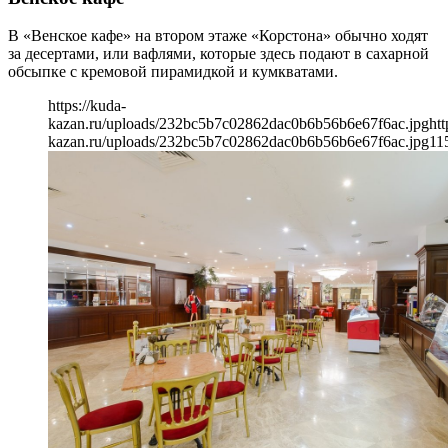
В «Венское кафе» на втором этаже «Корстона» обычно ходят
за десертами, или вафлями, которые здесь подают в сахарной
обсыпке с кремовой пирамидкой и кумкватами.
https://kuda-
kazan.ru/uploads/232bc5b7c02862dac0b6b56b6e67f6ac.jpg
htt
kazan.ru/uploads/232bc5b7c02862dac0b6b56b6e67f6ac.jpg
11