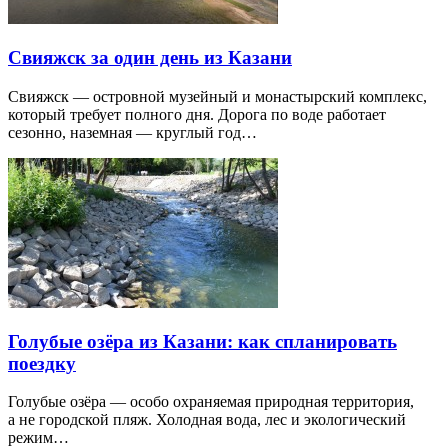
Свияжск за один день из Казани
Свияжск — островной музейный и монастырский комплекс,
который требует полного дня. Дорога по воде работает
сезонно, наземная — круглый год…
Голубые озёра из Казани: как спланировать
поездку
Голубые озёра — особо охраняемая природная территория,
а не городской пляж. Холодная вода, лес и экологический
режим…