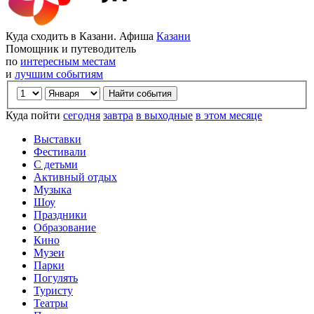
Куда сходить в Казани. Афиша
Казани
Помощник и путеводитель
по
интересным местам
и
лучшим событиям
Куда пойти
сегодня
завтра
в выходные
в этом месяце
Выставки
Фестивали
С детьми
Активный отдых
Музыка
Шоу
Праздники
Образование
Кино
Музеи
Парки
Погулять
Туристу
Театры