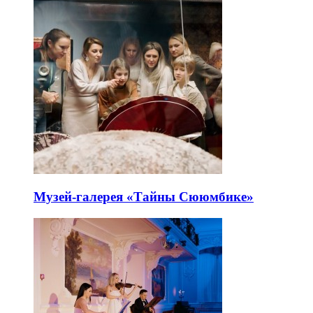
Музей-галерея «Тайны Сююмбике»