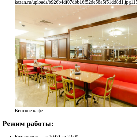
kazan.ru/uploads/b926b4df07dbb16f52de58a5f51dd8d1.jpg
11
Венское кафе
Режим работы:
Ежедневно — с 10:00 до 22:00.