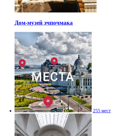
Дом-музей эчпочмака
255 мест