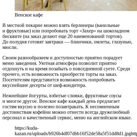
Венское кафе
В местной пекарне можно взять берлинеры (ванильные
и фруктовые) или попробовать торт «Захер» на шоколадном
бисквите (на заказ делают еще 20 наименований тортов).
До полудня готовят завтраки — блинчики, омлеты, глазунью,
мюсли.
Своим разнообразием и доступностью приятно порадует
меню заведения. Уютная атмосфера позволит приятно
отдохнуть и на время позабыть о повседневной суете. Среди
прочего, есть возможность приобрести торты на заказ.
Посетителям представится возможность попробовать
вкуснейшие десерты от шеф-кондитера.
Нежнейшие йогурты, взбитые сливки, фруктовые соусы
и многое другое. Венское кафе каждый день предлагает
гостям вкусно и полезно позавтракать. К несомненным
достоинствам кофейни можно отнести всегда дружелюбный
персонал и качественный сервис, меню на английском языке.
https://kuda-
kazan.ru/uploads/b926b4df07dbb16f52de58a5f51dd8d1.jpg
htt