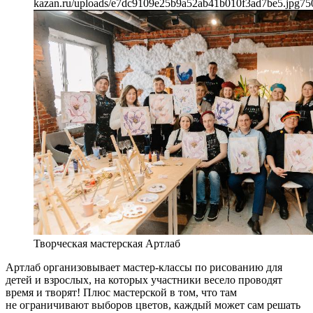
kazan.ru/uploads/e7dc9109e25b9a52ab41b010f3ad7be5.jpg
75
Творческая мастерская Артлаб
Артлаб организовывает мастер-классы по рисованию для
детей и взрослых, на которых участники весело проводят
время и творят! Плюс мастерской в том, что там
не ограничивают выборов цветов, каждый может сам решать