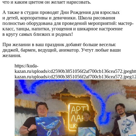
что и каким цветом он желает нарисовать.
А также в студии проводят Дни Рождения для взрослых
и детей, корпоративы и девичники. Школа рисования
полностью оборудована для проведений мероприятий: мастер-
класс, танцы, напитки, угощения и шикарное настроение
в кругу самых близких и родных!
При желании в ваш праздник добавят больше веселья:
диджей, бармен, ведущий, аниматор. Учтут любые ваши
желания.
https://kuda-
kazan.ru/uploads/cd2590b3851056f2af700cb136cea572.jpeg
ht
kazan.ru/uploads/cd2590b3851056f2af700cb136cea572.jpeg
1