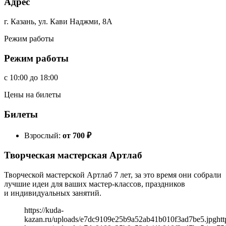
Адрес
г. Казань, ул. Кави Наджми, 8А
Режим работы
Режим работы
c
10:00
до
18:00
Цены на билеты
Билеты
Взрослый:
от 700
₽
Творческая мастерская Артлаб
Творческой мастерской Артлаб 7 лет, за это время они собрали
лучшие идеи для ваших мастер-классов, праздников
и индивидуальных занятий.
https://kuda-
kazan.ru/uploads/e7dc9109e25b9a52ab41b010f3ad7be5.jpg
htt