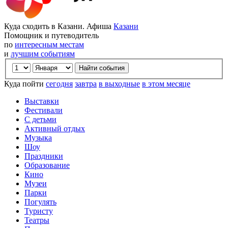
Куда сходить в Казани. Афиша
Казани
Помощник и путеводитель
по
интересным местам
и
лучшим событиям
Куда пойти
сегодня
завтра
в выходные
в этом месяце
Выставки
Фестивали
С детьми
Активный отдых
Музыка
Шоу
Праздники
Образование
Кино
Музеи
Парки
Погулять
Туристу
Театры