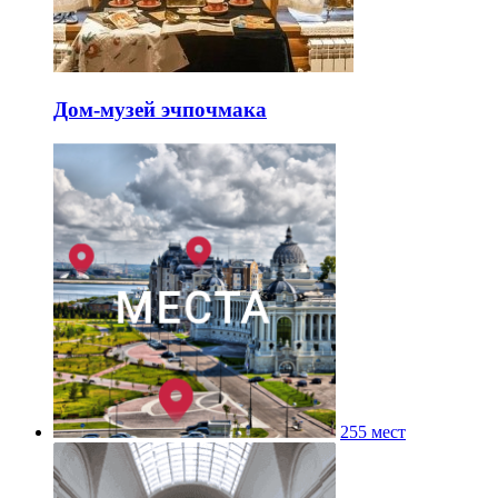
Дом-музей эчпочмака
255 мест