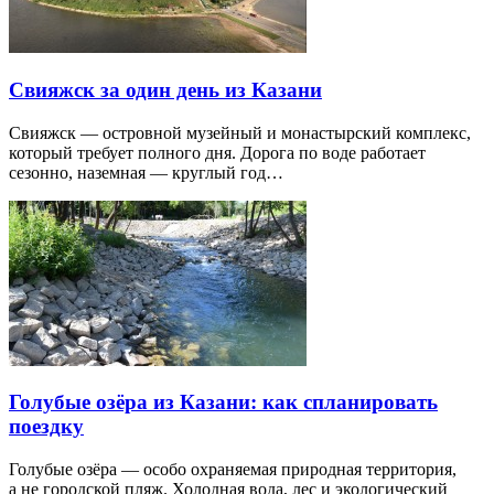
Свияжск за один день из Казани
Свияжск — островной музейный и монастырский комплекс,
который требует полного дня. Дорога по воде работает
сезонно, наземная — круглый год…
Голубые озёра из Казани: как спланировать
поездку
Голубые озёра — особо охраняемая природная территория,
а не городской пляж. Холодная вода, лес и экологический