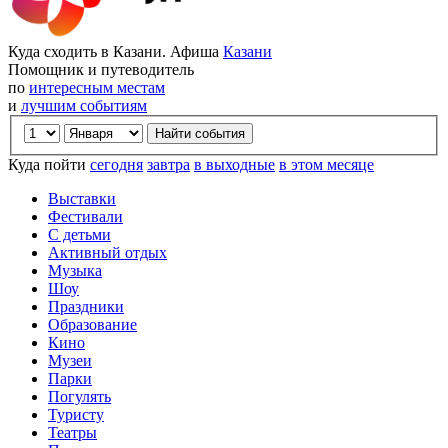
Куда сходить в Казани. Афиша
Казани
Помощник и путеводитель
по
интересным местам
и
лучшим событиям
Куда пойти
сегодня
завтра
в выходные
в этом месяце
Выставки
Фестивали
С детьми
Активный отдых
Музыка
Шоу
Праздники
Образование
Кино
Музеи
Парки
Погулять
Туристу
Театры