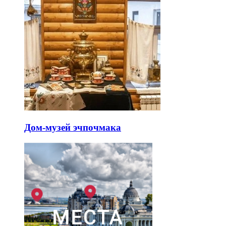
Дом-музей эчпочмака