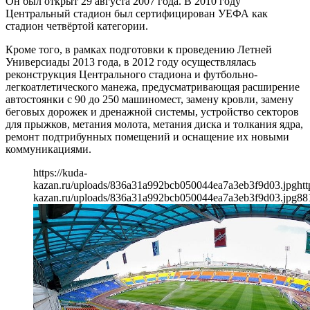
Он был открыт 29 августа 2007 года. В 2010 году
Центральный стадион был сертифицирован УЕФА как
стадион четвёртой категории.
Кроме того, в рамках подготовки к проведению Летней
Универсиады 2013 года, в 2012 году осуществлялась
реконструкция Центрального стадиона и футбольно-
легкоатлетического манежа, предусматривающая расширение
автостоянки с 90 до 250 машиномест, замену кровли, замену
беговых дорожек и дренажной системы, устройство секторов
для прыжков, метания молота, метания диска и толкания ядра,
ремонт подтрибунных помещений и оснащение их новыми
коммуникациями.
https://kuda-
kazan.ru/uploads/836a31a992bcb050044ea7a3eb3f9d03.jpg
htt
kazan.ru/uploads/836a31a992bcb050044ea7a3eb3f9d03.jpg
88