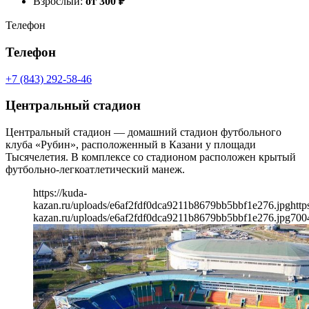
Взрослый:
от 300
₽
Телефон
Телефон
+7 (843) 292-58-46
Центральный стадион
Центральный стадион — домашний стадион футбольного
клуба «Рубин», расположенный в Казани у площади
Тысячелетия. В комплексе со стадионом расположен крытый
футбольно-легкоатлетический манеж.
https://kuda-
kazan.ru/uploads/e6af2fdf0dca9211b8679bb5bbf1e276.jpg
http
kazan.ru/uploads/e6af2fdf0dca9211b8679bb5bbf1e276.jpg
700