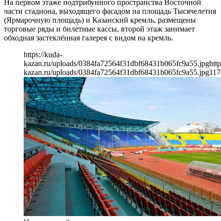
На первом этаже подтрибунного пространства Восточной
части стадиона, выходящего фасадом на площадь Тысячелетия
(Ярмарочную площадь) и Казанский кремль, размещены
торговые ряды и билетные кассы, второй этаж занимает
обходная застеклённая галерея с видом на кремль.
https://kuda-
kazan.ru/uploads/0384fa72564f31dbf68431b065fc9a55.jpg
http
kazan.ru/uploads/0384fa72564f31dbf68431b065fc9a55.jpg
117