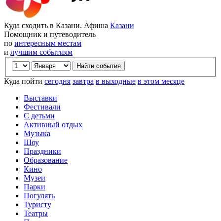
Куда сходить в Казани. Афиша
Казани
Помощник и путеводитель
по
интересным местам
и
лучшим событиям
Куда пойти
сегодня
завтра
в выходные
в этом месяце
Выставки
Фестивали
С детьми
Активный отдых
Музыка
Шоу
Праздники
Образование
Кино
Музеи
Парки
Погулять
Туристу
Театры