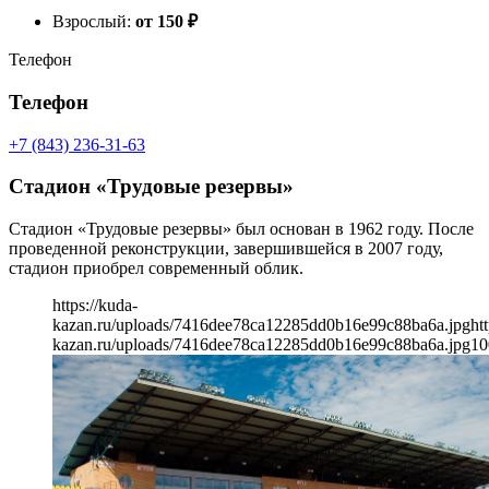
Взрослый:
от 150
₽
Телефон
Телефон
+7 (843) 236-31-63
Стадион «Трудовые резервы»
Стадион «Трудовые резервы» был основан в 1962 году. После
проведенной реконструкции, завершившейся в 2007 году,
стадион приобрел современный облик.
https://kuda-
kazan.ru/uploads/7416dee78ca12285dd0b16e99c88ba6a.jpg
ht
kazan.ru/uploads/7416dee78ca12285dd0b16e99c88ba6a.jpg
10