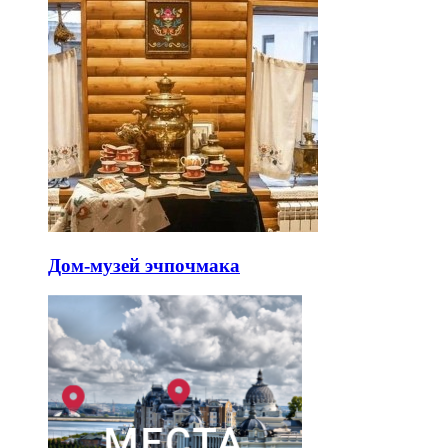
Дом-музей эчпочмака