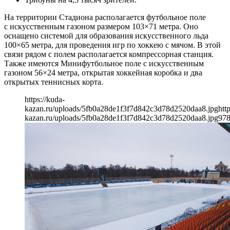
На территории Стадиона располагается футбольное поле
с искусственным газоном размером 103×71 метра. Оно
оснащено системой для образования искусственного льда
100×65 метра, для проведения игр по хоккею с мячом. В этой
связи рядом с полем располагается компрессорная станция.
Также имеются Минифутбольное поле с искусственным
газоном 56×24 метра, открытая хоккейная коробка и два
открытых теннисных корта.
https://kuda-
kazan.ru/uploads/5fb0a28de1f3f7d842c3d78d2520daa8.jpg
htt
kazan.ru/uploads/5fb0a28de1f3f7d842c3d78d2520daa8.jpg
97