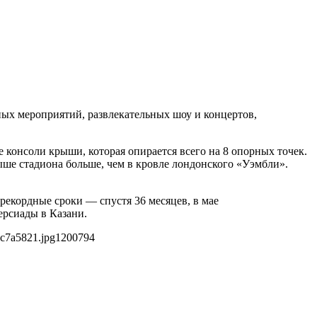
ых мероприятий, развлекательных шоу и концертов,
 консоли крыши, которая опирается всего на 8 опорных точек.
ыше стадиона больше, чем в кровле лондонского «Уэмбли».
рекордные сроки — спустя 36 месяцев, в мае
ерсиады в Казани.
0c7a5821.jpg
1200
794