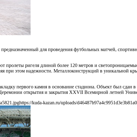
предназначенный для проведения футбольных матчей, спортивн
ют пролеты ригеля длиной более 120 метров и светопроницаемые
еряя при этом надежности. Металлоконструкций в уникальной кр
кладку первого камня в основание стадиона. Объект был сдан в 
ы Церемонии открытия и закрытия XXVII Всемирной летней Унив
a5821.jpg
https://kuda-kazan.ru/uploads/d46487b97a4c9951d3e3b81a