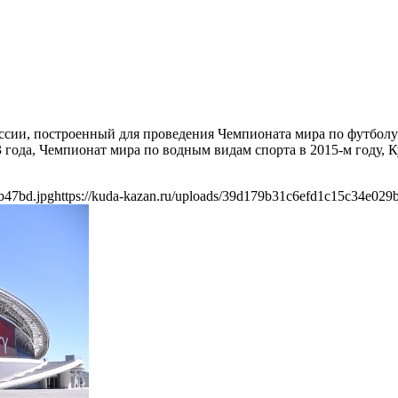
сии, построенный для проведения Чемпионата мира по футболу
года, Чемпионат мира по водным видам спорта в 2015-м году, 
b47bd.jpg
https://kuda-kazan.ru/uploads/39d179b31c6efd1c15c34e029