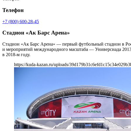
Телефон
+7 (800) 600-28-45
Стадион «Ак Барс Арена»
Стадион «Ак Барс Арена» — первый футбольный стадион в Рос
и мероприятий международного масштаба — Универсиада 2013 
в 2018-м году.
https://kuda-kazan.ru/uploads/39d179b31c6efd1c15c34e029b3