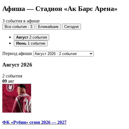
Афиша — Стадион «Ак Барс Арена»
3 события в афише
Все события · 3
Ближайшие
Сегодня
Август
2 события
Июнь
1 событие
Период афиши
Август 2026
2 события
09
авг
ФК «Рубин» сезон 2026 — 2027