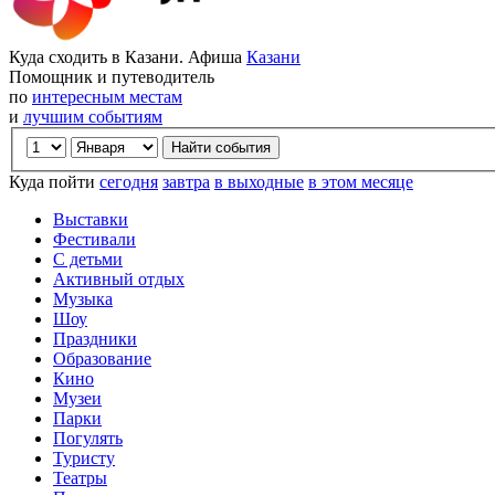
Куда сходить в Казани. Афиша
Казани
Помощник и путеводитель
по
интересным местам
и
лучшим событиям
Куда пойти
сегодня
завтра
в выходные
в этом месяце
Выставки
Фестивали
С детьми
Активный отдых
Музыка
Шоу
Праздники
Образование
Кино
Музеи
Парки
Погулять
Туристу
Театры