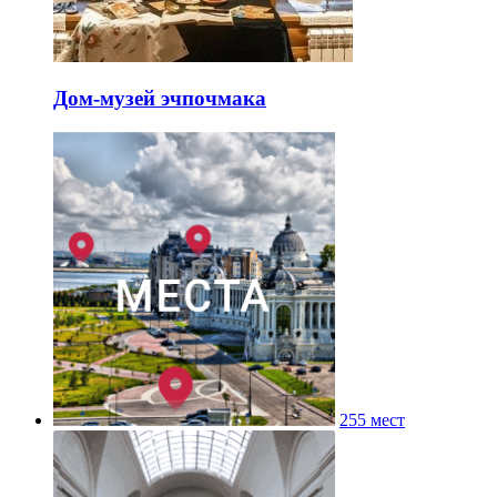
Дом-музей эчпочмака
255 мест