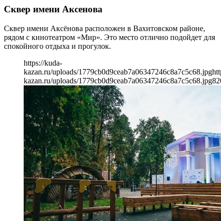
Сквер имени Аксенова
Сквер имени Аксёнова расположен в Вахитовском районе,
рядом с кинотеатром «Мир». Это место отлично подойдет для
спокойного отдыха и прогулок.
https://kuda-
kazan.ru/uploads/1779cb0d9ceab7a06347246c8a7c5c68.jpg
htt
kazan.ru/uploads/1779cb0d9ceab7a06347246c8a7c5c68.jpg
82