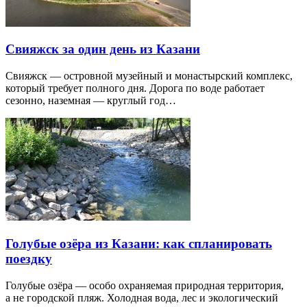
Свияжск за один день из Казани
Свияжск — островной музейный и монастырский комплекс,
который требует полного дня. Дорога по воде работает
сезонно, наземная — круглый год…
Голубые озёра из Казани: как спланировать
поездку
Голубые озёра — особо охраняемая природная территория,
а не городской пляж. Холодная вода, лес и экологический