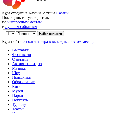
Куда сходить в Казани. Афиша
Казани
Помощник и путеводитель
по
интересным местам
и
лучшим событиям
Куда пойти
сегодня
завтра
в выходные
в этом месяце
Выставки
Фестивали
С детьми
Активный отдых
Музыка
Шоу
Праздники
Образование
Кино
Музеи
Парки
Погулять
Туристу
Театры