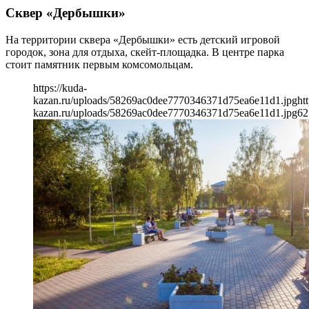
Сквер «Дербышки»
На территории сквера «Дербышки» есть детский игровой
городок, зона для отдыха, скейт-площадка. В центре парка
стоит памятник первым комсомольцам.
https://kuda-
kazan.ru/uploads/58269ac0dee7770346371d75ea6e11d1.jpg
ht
kazan.ru/uploads/58269ac0dee7770346371d75ea6e11d1.jpg
62