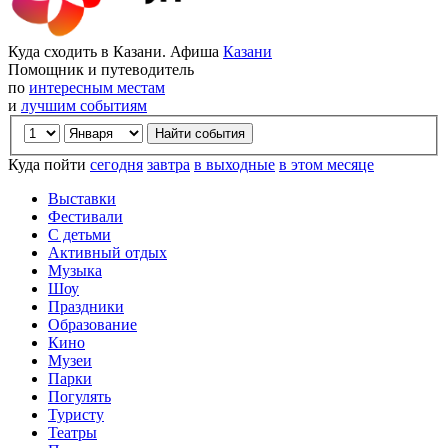
Куда сходить в Казани. Афиша
Казани
Помощник и путеводитель
по
интересным местам
и
лучшим событиям
Куда пойти
сегодня
завтра
в выходные
в этом месяце
Выставки
Фестивали
С детьми
Активный отдых
Музыка
Шоу
Праздники
Образование
Кино
Музеи
Парки
Погулять
Туристу
Театры