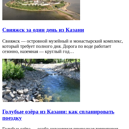
Свияжск за один день из Казани
Свияжск — островной музейный и монастырский комплекс,
который требует полного дня. Дорога по воде работает
сезонно, наземная — круглый год…
Голубые озёра из Казани: как спланировать
поездку
Голубые озёра — особо охраняемая природная территория,