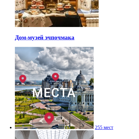
Дом-музей эчпочмака
255 мест