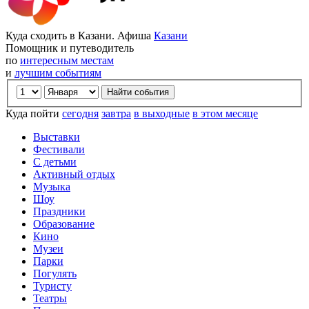
Куда сходить в Казани. Афиша
Казани
Помощник и путеводитель
по
интересным местам
и
лучшим событиям
Куда пойти
сегодня
завтра
в выходные
в этом месяце
Выставки
Фестивали
С детьми
Активный отдых
Музыка
Шоу
Праздники
Образование
Кино
Музеи
Парки
Погулять
Туристу
Театры