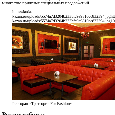
множество приятных специальных предложений.
https://kuda-
kazan.ru/uploads/5574a7d3204b233bfc9a9810cc832394.jpg
ht
kazan.ru/uploads/5574a7d3204b233bfc9a9810cc832394.jpg
10
Ресторан «Траттория For Fashion»
Режим работы: