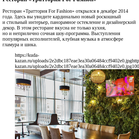
Ресторан «Траттория For Fashion» открылся в декабре 2014
года. Здесь вы увидите кардинально новый роскошный
и стильный интерьер, панорамное остекление и дизайнерский
декор. В этом ресторане вкусна не только кухня,
но и неприлично сочная шоу-программа. Выступления
популярных исполнителей, клубная музыка в атмосфере
гламура и шика.
https://kuda-
kazan.ru/uploads/2e2dbc187eae3ea30a06484ccf9402e0.jpg
htt
kazan.ru/uploads/2e2dbc187eae3ea30a06484ccf9402e0.jpg
10