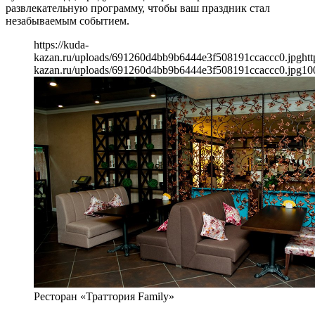
развлекательную программу, чтобы ваш праздник стал
незабываемым событием.
https://kuda-
kazan.ru/uploads/691260d4bb9b6444e3f508191ccaccc0.jpg
htt
kazan.ru/uploads/691260d4bb9b6444e3f508191ccaccc0.jpg
10
Ресторан «Траттория Family»