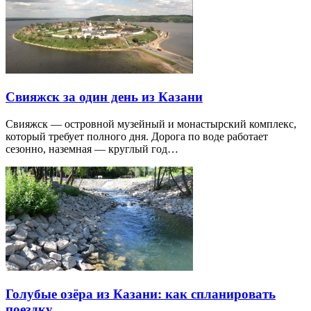
Свияжск за один день из Казани
Свияжск — островной музейный и монастырский комплекс,
который требует полного дня. Дорога по воде работает
сезонно, наземная — круглый год…
Голубые озёра из Казани: как спланировать
поездку