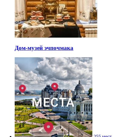
Дом-музей эчпочмака
255 мест