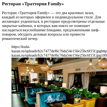
Ресторан «Траттория Family»
Ресторан «Траттория Family» — это два красивых залах,
каждый из которых оформлен в индивидуальном стиле. Для
желающих уединиться, в ресторане предусмотрены отдельные
закрытые кабинки, в которых вам никто не помешает
насладиться вкуснейшими блюдами, предложенными шеф-
поваром, обсудить деловые вопросы или провести
романтический вечер.
https://kuda-
kazan.ru/uploads/b2c7477def6c76da54e156e25bc6f15f.jpg
http
kazan.ru/uploads/b2c7477def6c76da54e156e25bc6f15f.jpg
100