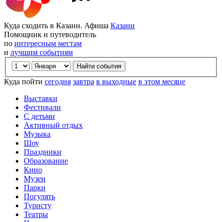
Куда сходить в Казани. Афиша
Казани
Помощник и путеводитель
по
интересным местам
и
лучшим событиям
Куда пойти
сегодня
завтра
в выходные
в этом месяце
Выставки
Фестивали
С детьми
Активный отдых
Музыка
Шоу
Праздники
Образование
Кино
Музеи
Парки
Погулять
Туристу
Театры