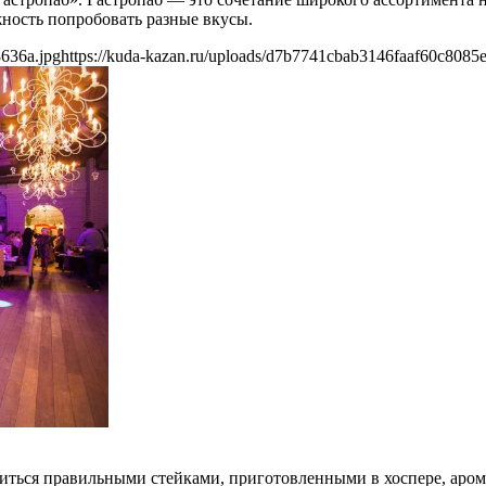
жность попробовать разные вкусы.
8636a.jpg
https://kuda-kazan.ru/uploads/d7b7741cbab3146faaf60c8085
диться правильными стейками, приготовленными в хоспере, аром