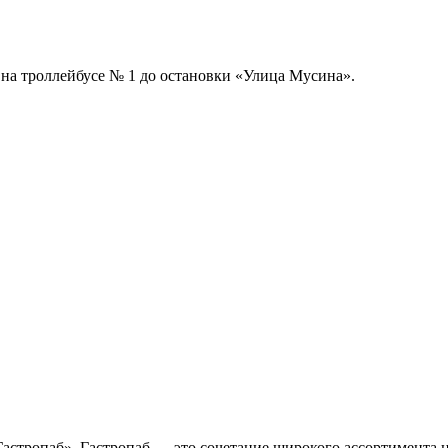
и на троллейбусе № 1 до остановки «Улица Мусина».
астропаб». Гастропаб — это сочетание широкого ассортимента 