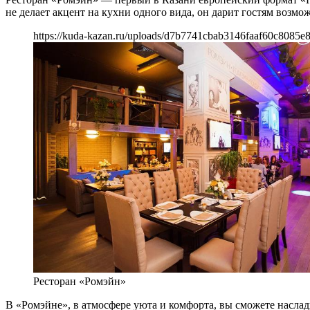
не делает акцент на кухни одного вида, он дарит гостям возмо
https://kuda-kazan.ru/uploads/d7b7741cbab3146faaf60c8085e
Ресторан «Ромэйн»
В «Ромэйне», в атмосфере уюта и комфорта, вы сможете насла