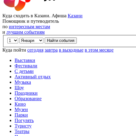
Куда сходить в Казани. Афиша
Казани
Помощник и путеводитель
по
интересным местам
и
лучшим событиям
Куда пойти
сегодня
завтра
в выходные
в этом месяце
Выставки
Фестивали
С детьми
Активный отдых
Музыка
Шоу
Праздники
Образование
Кино
Музеи
Парки
Погулять
Туристу
Театры