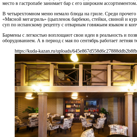
место в гастропабе занимает бар с его широким ассортиментом.
В четырехтомном меню немало блюда на гриле. Среди прочего
«Мясной мегагриль» (цыпленок барбекю, стейки, свиной и кури
суп по испанскому рецепту с отварным говяжьим языком и ко
Бармены с легкостью воплощают свои идеи в реальность и позв
оборудованием. А в период с мая по сентябрь работает летняя т
https://kuda-kazan.ru/uploads/645e867d558d6c27888ddb2b8fb