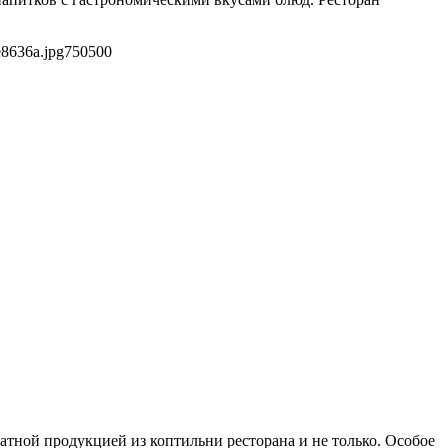
e8636a.jpg
750
500
атной продукцией из коптильни ресторана и не только. Особое