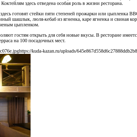
 Коктейлям здесь отведена особая роль в жизни ресторана.
 здесь готовят стейки пяти степеней прожарки или цыпленка B
ный шашлык, люля-кебаб из ягненка, каре ягненка и свиная кор
пченым цыпленком.
оляют гостям открыть для себя новые вкусы. В ресторане имеетс
ерраса на 100 посадочных мест.
c076e.jpg
https://kuda-kazan.ru/uploads/645e867d558d6c27888ddb2b8