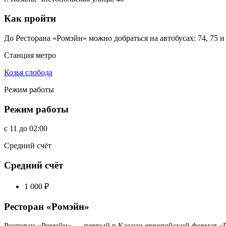
Как пройти
До Ресторана «Ромэйн» можно добраться на автобусах: 74, 75 
Станция метро
Козья слобода
Режим работы
Режим работы
c
11
до
02:00
Средний счёт
Средний счёт
1 000
₽
Ресторан «Ромэйн»
Ресторан «Ромэйн» — первый в Казани европейский формат «Г