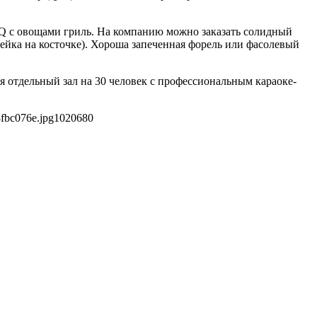
BQ с овощами гриль. На компанию можно заказать солидный
ейка на косточке). Хороша запеченная форель или фасолевый
я отдельный зал на 30 человек с профессиональным караоке-
fbc076e.jpg
1020
680