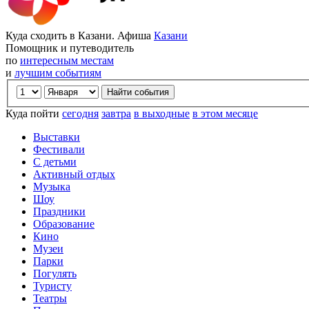
Куда сходить в Казани. Афиша
Казани
Помощник и путеводитель
по
интересным местам
и
лучшим событиям
Куда пойти
сегодня
завтра
в выходные
в этом месяце
Выставки
Фестивали
С детьми
Активный отдых
Музыка
Шоу
Праздники
Образование
Кино
Музеи
Парки
Погулять
Туристу
Театры