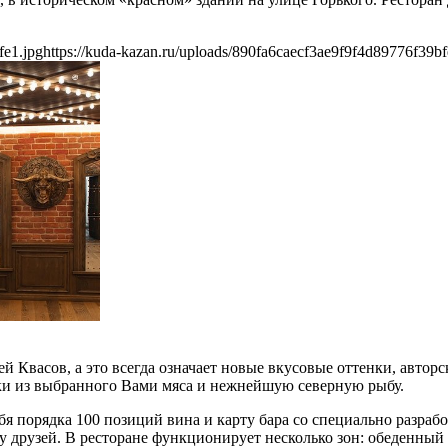
fe1.jpg
https://kuda-kazan.ru/uploads/890fa6caecf3ae9f9f4d89776f39bf
 Квасов, а это всегда означает новые вкусовые оттенки, авторс
йки из выбранного Вами мяса и нежнейшую северную рыбу.
себя порядка 100 позиций вина и карту бара со специально разр
друзей. В ресторане функционирует несколько зон: обеденный за