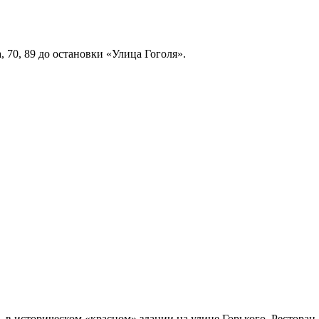
, 70, 89 до остановки «Улица Гоголя».
в историческом «красном» здании на улице Горького. Ресторан 