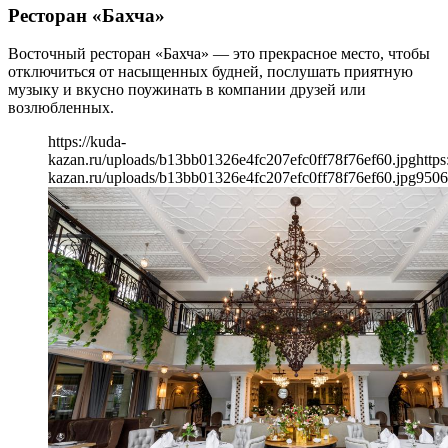
Ресторан «Бахча»
Восточный ресторан «Бахча» — это прекрасное место, чтобы
отключиться от насыщенных будней, послушать приятную
музыку и вкусно поужинать в компании друзей или
возлюбленных.
https://kuda-
kazan.ru/uploads/b13bb01326e4fc207efc0ff78f76ef60.jpg
https
kazan.ru/uploads/b13bb01326e4fc207efc0ff78f76ef60.jpg
950
6