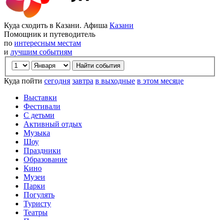
Куда сходить в Казани. Афиша
Казани
Помощник и путеводитель
по
интересным местам
и
лучшим событиям
Куда пойти
сегодня
завтра
в выходные
в этом месяце
Выставки
Фестивали
С детьми
Активный отдых
Музыка
Шоу
Праздники
Образование
Кино
Музеи
Парки
Погулять
Туристу
Театры