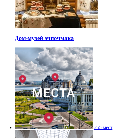
Дом-музей эчпочмака
255 мест