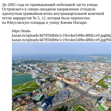
До 2002 года по примыкающей небольшой части улицы
Островского в северо-западном направлении отходила
однопутная трамвайная ветка внутриквартальной конечной
петли маршрутов № 5, 12, которая была перенесена
на Юнусовскую площадь и улицу Каюма Насыри.
https://kuda-
kazan.ru/uploads/4d7850db6e1c19ce4ea549bc48fdcce9.jpg
htt
kazan.ru/uploads/4d7850db6e1c19ce4ea549bc48fdcce9.jpg
99