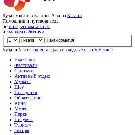
Куда сходить в Казани. Афиша
Казани
Помощник и путеводитель
по
интересным местам
и
лучшим событиям
Куда пойти
сегодня
завтра
в выходные
в этом месяце
Выставки
Фестивали
С детьми
Активный отдых
Музыка
Шоу
Праздники
Образование
Кино
Музеи
Парки
Погулять
Туристу
Театры