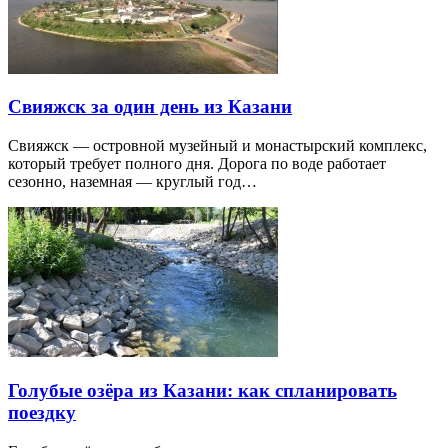
Свияжск за один день из Казани
Свияжск — островной музейный и монастырский комплекс,
который требует полного дня. Дорога по воде работает
сезонно, наземная — круглый год…
Голубые озёра из Казани: как спланировать
поездку