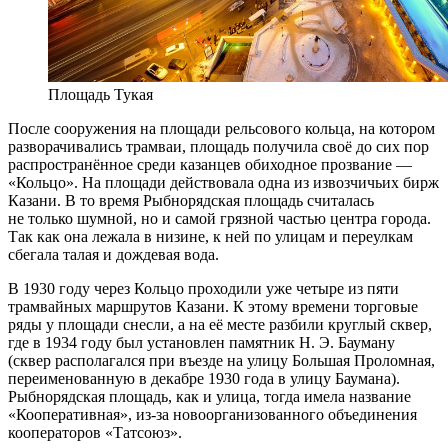
Площадь Тукая
После сооружения на площади рельсового кольца, на котором
разворачивались трамваи, площадь получила своё до сих пор
распространённое среди казанцев обиходное прозвание —
«Кольцо». На площади действовала одна из извозчичьих бирж
Казани. В то время Рыбнорядская площадь считалась
не только шумной, но и самой грязной частью центра города.
Так как она лежала в низине, к ней по улицам и переулкам
сбегала талая и дождевая вода.
В 1930 году через Кольцо проходили уже четыре из пяти
трамвайных маршрутов Казани. К этому времени торговые
ряды у площади снесли, а на её месте разбили круглый сквер,
где в 1934 году был установлен памятник Н. Э. Бауману
(сквер располагался при въезде на улицу Большая Проломная,
переименованную в декабре 1930 года в улицу Баумана).
Рыбнорядская площадь, как и улица, тогда имела название
«Кооперативная», из-за новоорганизованного объединения
кооператоров «Татсоюз».