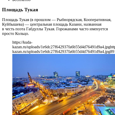
Площадь Тукая
Площадь Тукая (в прошлом — Рыбнорядская, Кооперативная,
Куйбышева) — центральная площадь Казани, названная
в честь поэта Габдуллы Тукая. Горожанами часто именуется
просто Кольцо.
https://kuda-
kazan.ru/uploads/1e6dc27f642937fa6b55d4d76491d9a4.jpg
htt
kazan.ru/uploads/1e6dc27f642937fa6b55d4d76491d9a4.jpg
89