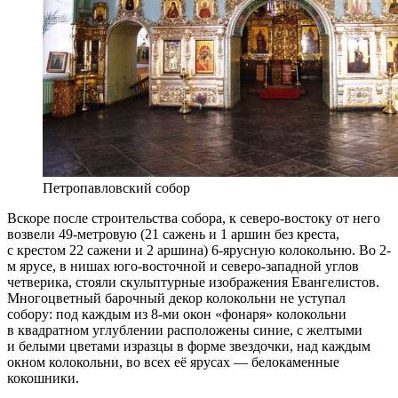
Петропавловский собор
Вскоре после строительства собора, к северо-востоку от него
возвели 49-метровую (21 сажень и 1 аршин без креста,
с крестом 22 сажени и 2 аршина) 6-ярусную колокольню. Во 2-
м ярусе, в нишах юго-восточной и северо-западной углов
четверика, стояли скульптурные изображения Евангелистов.
Многоцветный барочный декор колокольни не уступал
собору: под каждым из 8-ми окон «фонаря» колокольни
в квадратном углублении расположены синие, с желтыми
и белыми цветами изразцы в форме звездочки, над каждым
окном колокольни, во всех её ярусах — белокаменные
кокошники.