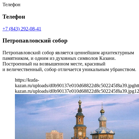
Телефон
Телефон
+7 (843) 292-08-41
Петропавловский собор
Петропавловский собор является ценнейшим архитектурным
памятником, и одним из духовных символов Казани.
Построенный на возвышенном месте, красивый
и величественный, собор отличается уникальным убранством.
https://kuda-
kazan.ru/uploads/d0b90137e010d68822d8c502245f8a39.jpg
ht
kazan.ru/uploads/d0b90137e010d68822d8c502245f8a39.jpg
1