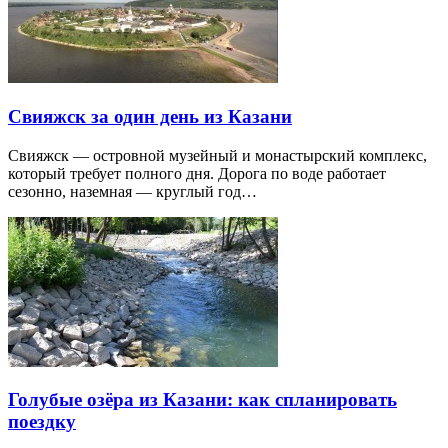
Свияжск за один день из Казани
Свияжск — островной музейный и монастырский комплекс,
который требует полного дня. Дорога по воде работает
сезонно, наземная — круглый год…
Голубые озёра из Казани: как спланировать
поездку