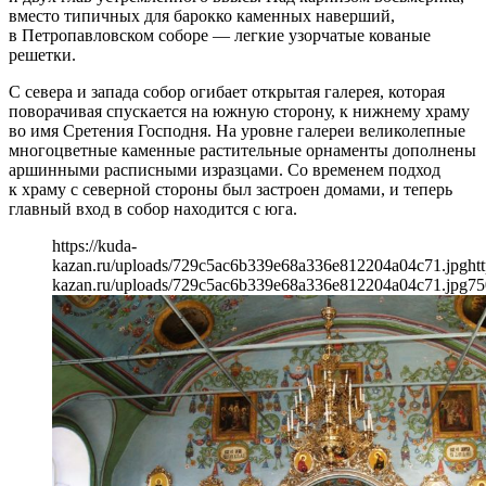
вместо типичных для барокко каменных наверший,
в Петропавловском соборе — легкие узорчатые кованые
решетки.
С севера и запада собор огибает открытая галерея, которая
поворачивая спускается на южную сторону, к нижнему храму
во имя Сретения Господня. На уровне галереи великолепные
многоцветные каменные растительные орнаменты дополнены
аршинными расписными изразцами. Со временем подход
к храму с северной стороны был застроен домами, и теперь
главный вход в собор находится с юга.
https://kuda-
kazan.ru/uploads/729c5ac6b339e68a336e812204a04c71.jpg
ht
kazan.ru/uploads/729c5ac6b339e68a336e812204a04c71.jpg
75