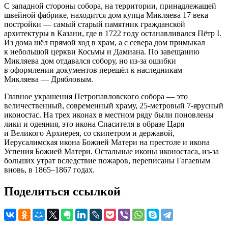
С западной стороны собора, на территории, принадлежащей
швейной фабрике, находится дом купца Микляева 17 века
постройки — самый старый памятник гражданской
архитектуры в Казани, где в 1722 году останавливался Пётр I.
Из дома шёл прямой ход в храм, а с севера дом примыкал
к небольшой церкви Косьмы и Дамиана. По завещанию
Микляева дом отдавался собору, но из-за ошибки
в оформлении документов перешёл к наследникам
Микляева — Дрябловым.
Главное украшения Петропавловского собора — это
величественный, современный храму, 25-метровый 7-ярусный
иконостас. На трех иконах в местном ряду были поновлены
лики и одеяния, это икона Спасителя в образе Царя
и Великого Архиерея, со скипетром и державой,
Иерусалимская икона Божией Матери на престоле и икона
Успения Божией Матери. Остальные иконы иконостаса, из-за
больших утрат вследствие пожаров, переписаны Гагаевым
вновь, в 1865–1867 годах.
Поделиться ссылкой