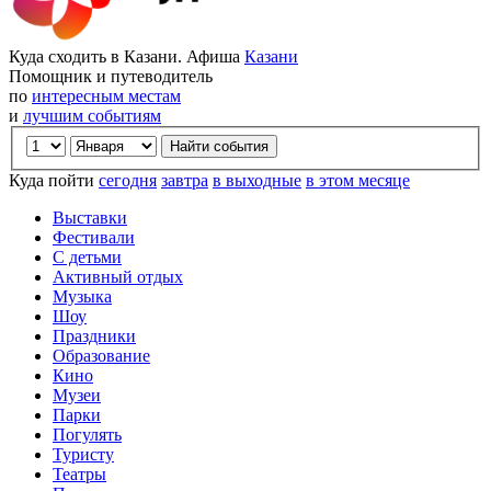
Куда сходить в Казани. Афиша
Казани
Помощник и путеводитель
по
интересным местам
и
лучшим событиям
Куда пойти
сегодня
завтра
в выходные
в этом месяце
Выставки
Фестивали
С детьми
Активный отдых
Музыка
Шоу
Праздники
Образование
Кино
Музеи
Парки
Погулять
Туристу
Театры