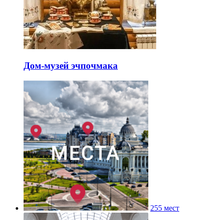
Дом-музей эчпочмака
255 мест