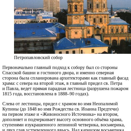
Петропавловский собор
Первоначально главный подход к собору был со стороны
Спасской башни и гостиного двора, и именно северная
сторона была спланирована архитекторами как главный фасад
храма: с севера на второй этаж, в главный придел св. Петра
и Павла, ведет прямая парадная лестница (разрушена пожаром
1815 года, восстановлена в 1888–90 годах).
Слева от лестницы, придел с храмом во имя Неопалимой
Купины (до 1848 во имя Рождества св. Иоанна Предтечи)
на первом этаже и «Живоносного Источника» на втором,
дополняет и подчеркивает высоту основного объёма храма,
ступенями изукрашенного лепниной четверика, восьмерика,
и двух глав устремленного ввысь. Над карнизом восьмерика,