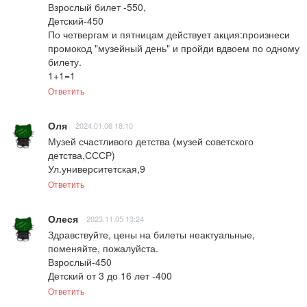
Взрослый билет -550,

Детский-450

По четвергам и пятницам действует акция:произнеси 
промокод "музейный день" и пройди вдвоем по одному 
билету.

1+1=1
Ответить
Оля
2024.01.06 18:10
Музей счастливого детства (музей советского 
детства,СССР)

Ул.университетская,9
Ответить
Олеся
2023.11.05 13:24
Здравствуйте, цены на билеты неактуальные, 
поменяйте, пожалуйста. 

Взрослый-450

Детский от 3 до 16 лет -400
Ответить