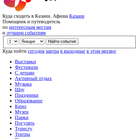
Куда сходить в Казани. Афиша
Казани
Помощник и путеводитель
по
интересным местам
и
лучшим событиям
Куда пойти
сегодня
завтра
в выходные
в этом месяце
Выставки
Фестивали
С детьми
Активный отдых
Музыка
Шоу
Праздники
Образование
Кино
Музеи
Парки
Погулять
Туристу
Театры