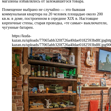
магазины избавлялись от залежавшегося товара.
Помещение выбрано не случайно — это бывшая
коммунальная квартира на 20 человек площадью около 200
кв.м. в доме, построенном в середине ХIХ в. Настоящие
кирпичные стены, старая проводка, «те самые» выключатели,
чугунные батареи.
https://kuda-
kazan.ru/uploads/77065abb320f726a40dae0182593bd8f.jpg
htt
kazan.ru/uploads/77065abb320f726a40dae0182593bd8f.jpg
90