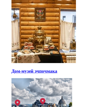
Дом-музей эчпочмака