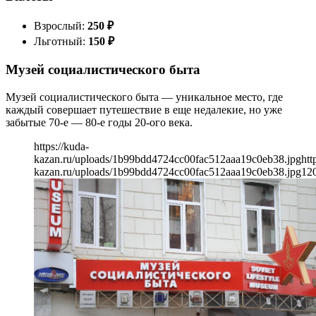
Взрослый:
250
₽
Льготный:
150
₽
Музей социалистического быта
Музей социалистического быта — уникальное место, где
каждый совершает путешествие в еще недалекие, но уже
забытые 70-е — 80-е годы 20-ого века.
https://kuda-
kazan.ru/uploads/1b99bdd4724cc00fac512aaa19c0eb38.jpg
htt
kazan.ru/uploads/1b99bdd4724cc00fac512aaa19c0eb38.jpg
12