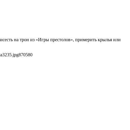
исесть на трон из «Игры престолов», примерить крылья или
ca3235.jpg
870
580