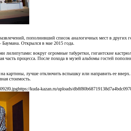
азвлечений, пополнивший список аналогичных мест в других го
 Баумана. Открылся в мае 2015 года.
и лилипутами: вокруг огромные табуретки, гигантские кастрюл
ая часть процесса. После похода в музей альбомы гостей попол
 на картины, лучше отключить вспышку или направить ее вверх.
лная стоимость.
092f0.jpg
https://kuda-kazan.ru/uploads/db8f80b68719138d7a4bdc097