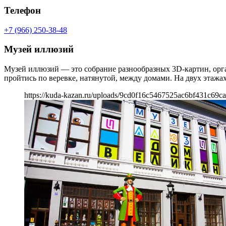
Телефон
+7 (966) 250-38-48
Музей иллюзий
Музей иллюзий — это собрание разнообразных 3D-картин, орга
пройтись по веревке, натянутой, между домами. На двух этажах
https://kuda-kazan.ru/uploads/9cd0f16c5467525ac6bf431c69c