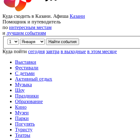
Куда сходить в Казани. Афиша
Казани
Помощник и путеводитель
по
интересным местам
и
лучшим событиям
Куда пойти
сегодня
завтра
в выходные
в этом месяце
Выставки
Фестивали
С детьми
Активный отдых
Музыка
Шоу
Праздники
Образование
Кино
Музеи
Парки
Погулять
Туристу
Театры