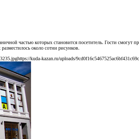
ничной частью которых становится посетитель. Гости смогут пр
 разместилось около сотни рисунков.
a3235.jpg
https://kuda-kazan.ru/uploads/9cd0f16c5467525ac6bf431c69