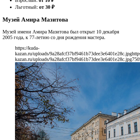
Взрослый:
от 10
₽
Льготный:
от 30
₽
Музей Амира Мазитова
Музей имени Амира Мазитова был открыт 10 декабря
2005 года, к 77-летию со дня рождения мастера.
https://kuda-
kazan.ru/uploads/9a28afcf37bf9461b73dee3e6401e28c.jpg
http
kazan.ru/uploads/9a28afcf37bf9461b73dee3e6401e28c.jpg
750