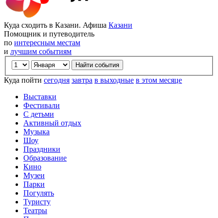
Куда сходить в Казани. Афиша
Казани
Помощник и путеводитель
по
интересным местам
и
лучшим событиям
Куда пойти
сегодня
завтра
в выходные
в этом месяце
Выставки
Фестивали
С детьми
Активный отдых
Музыка
Шоу
Праздники
Образование
Кино
Музеи
Парки
Погулять
Туристу
Театры