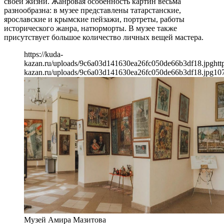
своей жизни. Жанровая особенность картин весьма
разнообразна: в музее представлены татарстанские,
ярославские и крымские пейзажи, портреты, работы
исторического жанра, натюрморты. В музее также
присутствует большое количество личных вещей мастера.
https://kuda-
kazan.ru/uploads/9c6a03d141630ea26fc050de66b3df18.jpg
htt
kazan.ru/uploads/9c6a03d141630ea26fc050de66b3df18.jpg
10
Музей Амира Мазитова