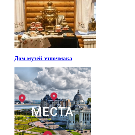
Дом-музей эчпочмака