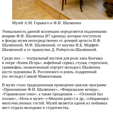
Музей А.М. Горького и Ф.И. Шаляпина
Уникальность данной коллекции определяется подлинными
вещами Ф.И. Шаляпина (87 единиц), которые поступили
в фонды музея непосредственно от дочерей артиста И.Ф.
Шаляпиной, М.Ф. Шаляпиной, от внучки И.Б. Морфей-
Шаляпиной и от правнучки Д. Робертсон-Шаляпиной.
Среди них — театральный костюм для роли хана Кончака
в опере «Князь Игорь», кофейный сервиз, стулья, стереоскоп,
граммофон, неоконченный портрет молодого Шаляпина
кисти художника В. Россинского и рояль, подаренный
(по легенде) Саввой Мамонтовым.
В музее стало традиционным проведение циклов программ:
«Приношение Ф.И. Шаляпину», «Февральские вечера»,
«Горьковские елки», а также праздников — «Осенний бал
поэзии», «Ночь в музее» («Museum party») и др., собирающих
многочисленных гостей. Музей является одним из любимых
мест отдыха молодежи и студенчества.