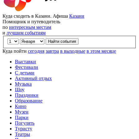
Куда сходить в Казани. Афиша
Казани
Помощник и путеводитель
по
интересным местам
и
лучшим событиям
Куда пойти
сегодня
завтра
в выходные
в этом месяце
Выставки
Фестивали
С детьми
Активный отдых
Музыка
Шоу
Праздники
Образование
Кино
Музеи
Парки
Погулять
Туристу
Театры