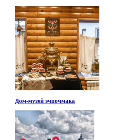
Дом-музей эчпочмака