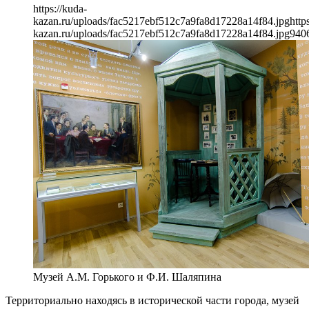
https://kuda-
kazan.ru/uploads/fac5217ebf512c7a9fa8d17228a14f84.jpg
http
kazan.ru/uploads/fac5217ebf512c7a9fa8d17228a14f84.jpg
940
Музей А.М. Горького и Ф.И. Шаляпина
Территориально находясь в исторической части города, музей