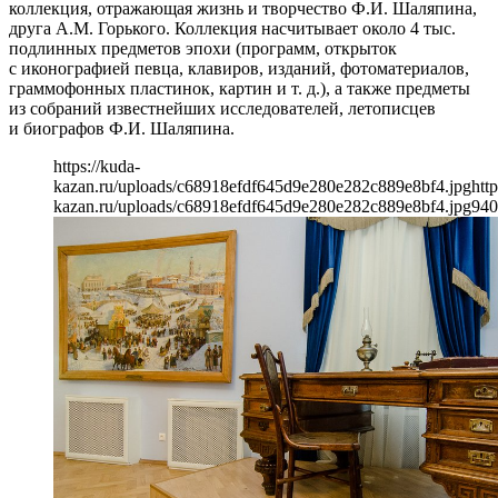
коллекция, отражающая жизнь и творчество Ф.И. Шаляпина,
друга А.М. Горького. Коллекция насчитывает около 4 тыс.
подлинных предметов эпохи (программ, открыток
с иконографией певца, клавиров, изданий, фотоматериалов,
граммофонных пластинок, картин и т. д.), а также предметы
из собраний известнейших исследователей, летописцев
и биографов Ф.И. Шаляпина.
https://kuda-
kazan.ru/uploads/c68918efdf645d9e280e282c889e8bf4.jpg
http
kazan.ru/uploads/c68918efdf645d9e280e282c889e8bf4.jpg
940