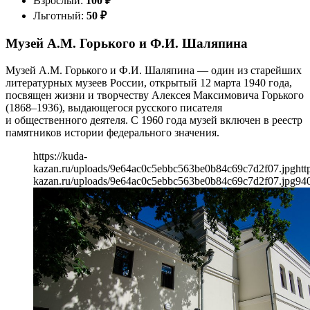
Взрослый:
100
₽
Льготный:
50
₽
Музей А.М. Горького и Ф.И. Шаляпина
Музей А.М. Горького и Ф.И. Шаляпина — один из старейших
литературных музеев России, открытый 12 марта 1940 года,
посвящен жизни и творчеству Алексея Максимовича Горького
(1868–1936), выдающегося русского писателя
и общественного деятеля. С 1960 года музей включен в реестр
памятников истории федерального значения.
https://kuda-
kazan.ru/uploads/9e64ac0c5ebbc563be0b84c69c7d2f07.jpg
htt
kazan.ru/uploads/9e64ac0c5ebbc563be0b84c69c7d2f07.jpg
94