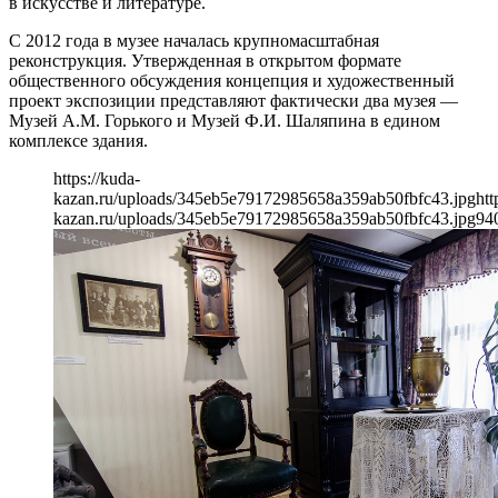
в искусстве и литературе.
С 2012 года в музее началась крупномасштабная
реконструкция. Утвержденная в открытом формате
общественного обсуждения концепция и художественный
проект экспозиции представляют фактически два музея —
Музей А.М. Горького и Музей Ф.И. Шаляпина в едином
комплексе здания.
https://kuda-
kazan.ru/uploads/345eb5e79172985658a359ab50fbfc43.jpg
htt
kazan.ru/uploads/345eb5e79172985658a359ab50fbfc43.jpg
94