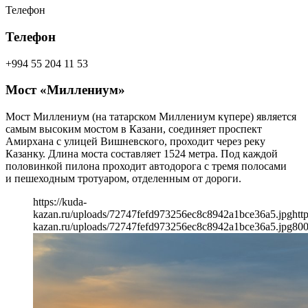
Телефон
Телефон
+994 55 204 11 53
Мост «Миллениум»
Мост Миллениум (на татарском Миллениум күпере) является
самым высоким мостом в Казани, соединяет проспект
Амирхана с улицей Вишневского, проходит через реку
Казанку. Длина моста составляет 1524 метра. Под каждой
половинкой пилона проходит автодорога с тремя полосами
и пешеходным тротуаром, отделенным от дороги.
https://kuda-
kazan.ru/uploads/72747fefd973256ec8c8942a1bce36a5.jpg
htt
kazan.ru/uploads/72747fefd973256ec8c8942a1bce36a5.jpg
80