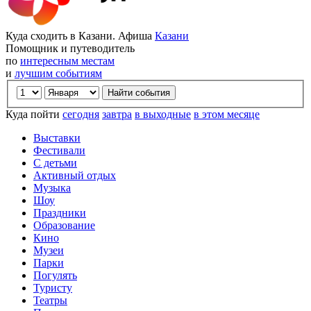
Куда сходить в Казани. Афиша
Казани
Помощник и путеводитель
по
интересным местам
и
лучшим событиям
Куда пойти
сегодня
завтра
в выходные
в этом месяце
Выставки
Фестивали
С детьми
Активный отдых
Музыка
Шоу
Праздники
Образование
Кино
Музеи
Парки
Погулять
Туристу
Театры