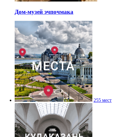
Дом-музей эчпочмака
255 мест