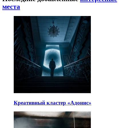
места
Креативный кластер «Адонис»