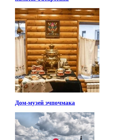
Дом-музей эчпочмака