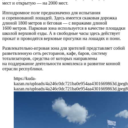
мест и открытую — на 2000 мест.
Ипподромное поле предназначено для испытания
и соревнований лошадей. Здесь имеется скаковая дорожка
длиной 1800 метров и беговая — с виражами длиной
1600 метров. Парковая зона используется в качестве площадки
школой верховой езды. А в свободные часы здесь действует
прокат и проводятся верховые прогулки на лошадях и пони.
Развлекательно-игровая зона для зрителей представляет собой
разветвленную сеть ресторанов, кафе, баров, систему
тотализаторов, средства от которых направлены
на поддержание деятельности комплекса и развитие конной
отрасли республики.
https://kuda-
kazan.ru/uploads/4a246c0dc721ba0e954aa4301669863d.jpeg
h
kazan.ru/uploads/4a246c0dc721ba0e954aa4301669863d.jpeg
8