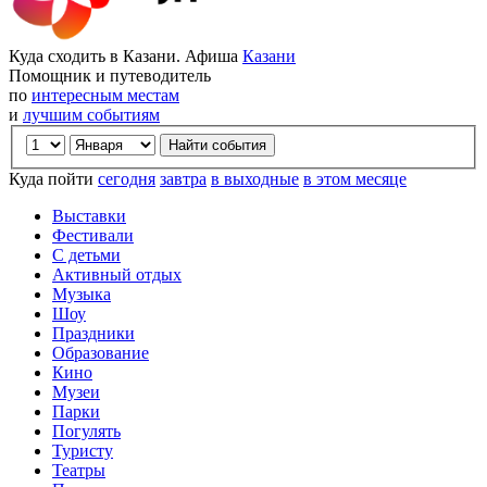
Куда сходить в Казани. Афиша
Казани
Помощник и путеводитель
по
интересным местам
и
лучшим событиям
Куда пойти
сегодня
завтра
в выходные
в этом месяце
Выставки
Фестивали
С детьми
Активный отдых
Музыка
Шоу
Праздники
Образование
Кино
Музеи
Парки
Погулять
Туристу
Театры