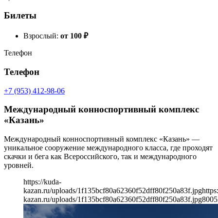
Билеты
Взрослый:
от 100
₽
Телефон
Телефон
+7 (953) 412-98-06
Международный конноспортивный комплекс
«Казань»
Международный конноспортивный комплекс «Казань» —
уникальное сооружение международного класса, где проходят
скачки и бега как Всероссийского, так и международного
уровней.
https://kuda-
kazan.ru/uploads/1f135bcf80a62360f52dff80f250a83f.jpg
https
kazan.ru/uploads/1f135bcf80a62360f52dff80f250a83f.jpg
800
5