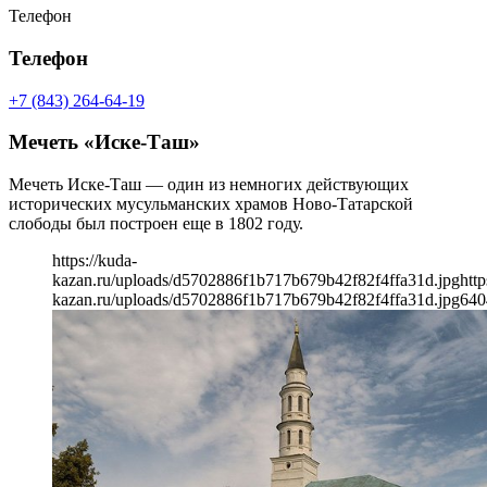
Телефон
Телефон
+7 (843) 264-64-19
Мечеть «Иске-Таш»
Мечеть Иске-Таш — один из немногих действующих
исторических мусульманских храмов Ново-Татарской
слободы был построен еще в 1802 году.
https://kuda-
kazan.ru/uploads/d5702886f1b717b679b42f82f4ffa31d.jpg
http
kazan.ru/uploads/d5702886f1b717b679b42f82f4ffa31d.jpg
640