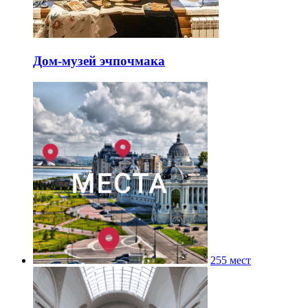
Дом-музей эчпочмака
255 мест