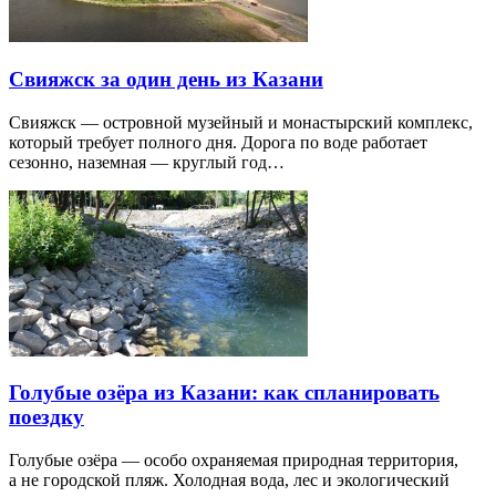
Свияжск за один день из Казани
Свияжск — островной музейный и монастырский комплекс,
который требует полного дня. Дорога по воде работает
сезонно, наземная — круглый год…
Голубые озёра из Казани: как спланировать
поездку
Голубые озёра — особо охраняемая природная территория,
а не городской пляж. Холодная вода, лес и экологический