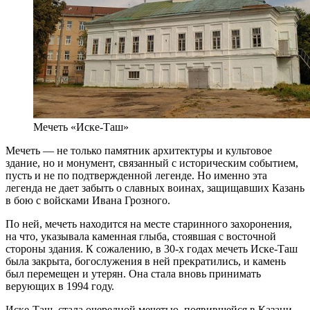
Мечеть «Иске-Таш»
Мечеть — не только памятник архитектуры и культовое
здание, но и монумент, связанный с историческим событием,
пусть и не по подтвержденной легенде. Но именно эта
легенда не дает забыть о славных воинах, защищавших Казань
в бою с войсками Ивана Грозного.
По ней, мечеть находится на месте старинного захоронения,
на что, указывала каменная глыба, стоявшая с восточной
стороны здания. К сожалению, в 30-х годах мечеть Иске-Таш
была закрыта, богослужения в ней прекратились, и камень
был перемещен и утерян. Она стала вновь принимать
верующих в 1994 году.
Иске-Таш, стала очередной мечетью, появившейся в Казани