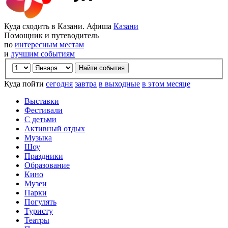
Куда сходить в Казани. Афиша
Казани
Помощник и путеводитель
по
интересным местам
и
лучшим событиям
Куда пойти
сегодня
завтра
в выходные
в этом месяце
Выставки
Фестивали
С детьми
Активный отдых
Музыка
Шоу
Праздники
Образование
Кино
Музеи
Парки
Погулять
Туристу
Театры