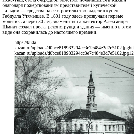
благодаря пожертвованиям представителей купеческой
гильдии — средства на ее строительство выделил купец
Габдулла Утямышев. В 1801 году здесь прозвучали первые
молитвы, а через 30 лет, знаменитый архитектор Александра
Шмидт создал проект реконструкции здания — именно в этом
виде она сохранилась до настоящего времени.
https://kuda-
kazan.ru/uploads/d0bce818983294cc3e7c484e3d7e5102.jpg
ht
kazan.ru/uploads/d0bce818983294cc3e7c484e3d7e5102.jpg
12